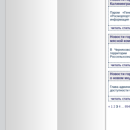
Калинингра
Паром «Ген
«Росморпор
информация о
читать стат
Новости го
мясной ком
В Черняховс
территории
Россельхозна
читать стат
Новости го
о новом ме
Глава админи
доступности 
читать стат
«
1
2
3
4
...
894