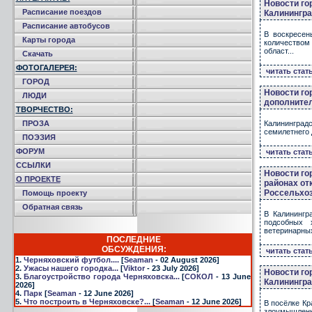
Новости го
Расписание поездов
Калинингра
Расписание автобусов
В воскресен
Карты города
количеством
област...
Скачать
ФОТОГАЛЕРЕЯ:
читать стат
ГОРОД
Новости го
ЛЮДИ
дополнител
ТВОРЧЕСТВО:
ПРОЗА
Калининградс
семилетнего 
ПОЭЗИЯ
ФОРУМ
читать стат
ССЫЛКИ
Новости го
О ПРОЕКТЕ
районах от
Россельхо
Помощь проекту
Обратная связь
В Калинингр
подсобных 
ветеринарных
ПОСЛЕДНИЕ
ОБСУЖДЕНИЯ:
читать стат
1.
Черняховский футбол....
[
Seaman
- 02 August 2026]
2.
Ужасы нашего городка...
[
Viktor
- 23 July 2026]
Новости го
3.
Благоустройство города Черняховска...
[
СОКОЛ
- 13 June
Калинингра
2026]
4.
Парк
[
Seaman
- 12 June 2026]
5.
Что построить в Черняховске?...
[
Seaman
- 12 June 2026]
В посёлке Кр
злоумышленни