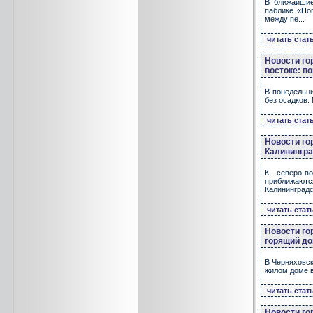
В ближайшие
паблике «По
между пе...
читать стат
Новости го
востоке: п
В понедельни
без осадков.
читать стат
Новости го
Калинингра
К северо-в
приближаютс
Калининградск
читать стат
Новости го
горящий до
В Черняховск
жилом доме в
читать стат
Новости го