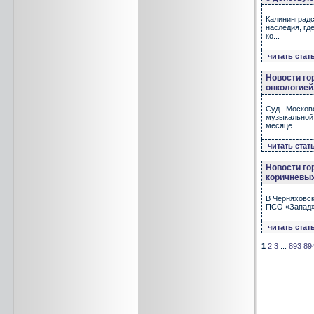
Калининград
наследия, гд
ко...
читать стат
Новости го
онкологией
Суд Московс
музыкальной 
месяце...
читать стат
Новости го
коричневых
В Черняховск
ПСО «Запад».
читать стат
1
2
3
...
893
89