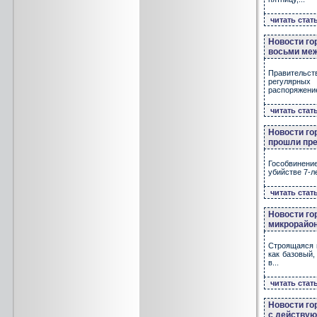
читать стат
Новости го
восьми ме
Правительств
регулярных
распоряжение
читать стат
Новости го
прошли пре
Гособвинение
убийстве 7-л
читать стат
Новости го
микрорайо
Строящаяся 
как базовый,
в...
читать стат
Новости го
с действу