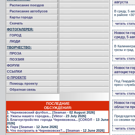
августа
Расписание поездов
Расписание автобусов
В среду, 5 а
в районе +30
Карты города
Скачать
читать стат
ФОТОГАЛЕРЕЯ:
Новости го
ГОРОД
среду, 5 ав
ЛЮДИ
В Калинингра
ТВОРЧЕСТВО:
грозы и град
ПРОЗА
читать стат
ПОЭЗИЯ
ФОРУМ
Новости го
ССЫЛКИ
автоцистер
О ПРОЕКТЕ
Под Гвардей
Помощь проекту
пресс-служба
Обратная связь
читать стат
Новости го
ПОСЛЕДНИЕ
области пр
ОБСУЖДЕНИЯ:
1.
Черняховский футбол....
[
Seaman
- 02 August 2026]
2.
Ужасы нашего городка...
[
Viktor
- 23 July 2026]
Председатель
3.
Благоустройство города Черняховска...
[
СОКОЛ
- 13 June
со своими пр
2026]
4.
Парк
[
Seaman
- 12 June 2026]
читать стат
5.
Что построить в Черняховске?...
[
Seaman
- 12 June 2026]