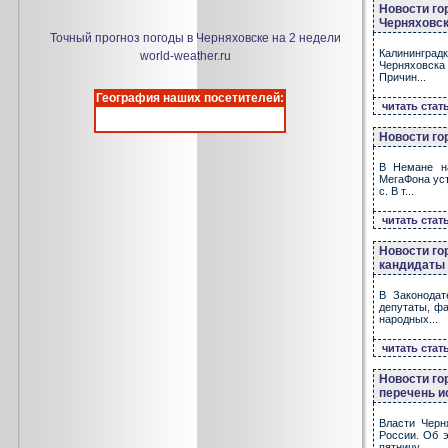
Новости го
Черняховск
Точный прогноз погоды в Черняховске на 2 недели
Калининград
world-weather.ru
Черняховска 
Причин...
География наших посетителей:
читать стат
Новости го
В Немане на
МегаФона уст
с. В т...
читать стат
Новости го
кандидаты 
В Законодат
депутаты, ф
народных...
читать стат
Новости го
перечень и
Власти Черн
России. Об 
пятницу,...