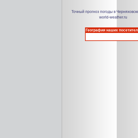
Точный прогноз погоды в Черняховск
world-weather.ru
География наших посетител