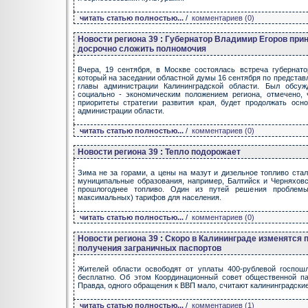
читать статью полностью...
/
комментариев (0)
Новости региона 39
:
Губернатор Владимир Егоров при
досрочно сложить полномочия
Вчера, 19 сентября, в Москве состоялась встреча губернат
который на заседании областной думы 16 сентября по предста
главы администрации Калининградской области. Был обсуж
социально - экономическим положением региона, отмечено, 
приоритеты стратегии развития края, будет продолжать ос
администрации области.
читать статью полностью...
/
комментариев (0)
Новости региона 39
:
Тепло подорожает
Зима не за горами, а цены на мазут и дизельное топливо ста
муниципальные образования, например, Балтийск и Черняховс
прошлогоднее топливо. Один из путей решения проблемы
максимальных) тарифов для населения.
читать статью полностью...
/
комментариев (0)
Новости региона 39
:
Скоро в Калининграде изменятся 
получения заграничных паспортов
Жителей области освободят от уплаты 400-рублевой госпош
бесплатно. Об этом Координационный совет общественной па
Правда, одного обращения к ВВП мало, считают калининградски
читать статью полностью...
/
комментариев (1)