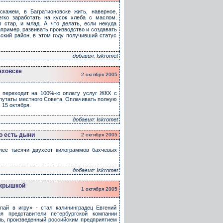
скажем, в Багратионовске жить, наверное,
егко заработать на кусок хлеба с маслом.
стар, и млад. А что делать, если некуда
апример, развивать производство и создавать
ский район, в этом году получивший статус
добавил: Iskromet
яховске
2 октября 2005
а переходит на 100%-ю оплату услуг ЖКХ с
епутаты местного Совета. Оплачивать полную
15 октября.
добавил: Iskromet
о есть дыни
2 октября 2005
олее тысячи двухсот килограммов бахчевых
добавил: Iskromet
 крышкой
1 октября 2005
пай в игру» - стал калининградец Евгений
я представители петербургской компании
ль, произведенный российским предприятием