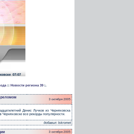
ховске
07:07
рода
::
Новости региона 39
:.
переломом
3 октября 2005
адцатилетний Денис Лучков из Черняховска
 в Черняховске все рекорды популярности.
добавил: Iskromet
ции
3 октября 2005