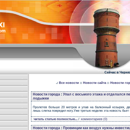
Сейчас в Черня
.:
Все новости
::
Новости сайта
::
Новости го
Новости города
:
Упал с восьмого этажа и отделался 
лодыжки
Пролетев больше 20 метров и упав на балконный козырек, дв
лишь слегка повредил ногу.Уже третью неделю эта новость бьет
читать статью полностью...
/
комментариев (0)
Новости города
:
Провинции как воздух нужны инвести