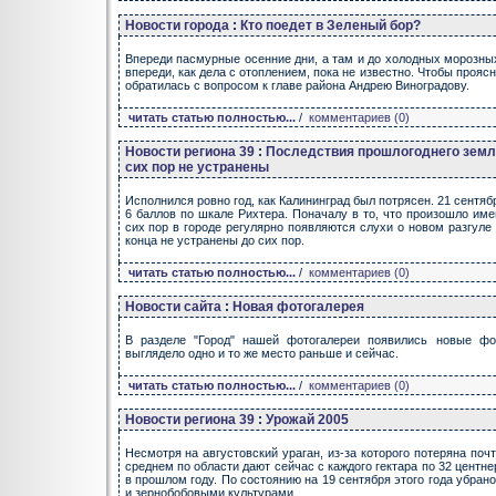
Новости города
:
Кто поедет в Зеленый бор?
Впереди пасмурные осенние дни, а там и до холодных морозных
впереди, как дела с отоплением, пока не известно. Чтобы прояс
обратилась с вопросом к главе района Андрею Виноградову.
читать статью полностью...
/
комментариев (0)
Новости региона 39
:
Последствия прошлогоднего земл
сих пор не устранены
Исполнился ровно год, как Калининград был потрясен. 21 сентя
6 баллов по шкале Рихтера. Поначалу в то, что произошло име
сих пор в городе регулярно появляются слухи о новом разгуле 
конца не устранены до сих пор.
читать статью полностью...
/
комментариев (0)
Новости сайта
:
Новая фотогалерея
В разделе "Город" нашей фотогалереи появились новые фо
выглядело одно и то же место раньше и сейчас.
читать статью полностью...
/
комментариев (0)
Новости региона 39
:
Урожай 2005
Несмотря на августовский ураган, из-за которого потеряна поч
среднем по области дают сейчас с каждого гектара по 32 центне
в прошлом году. По состоянию на 19 сентября этого года убран
и зернобобовыми культурами.