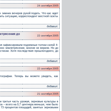
24 сентября 2005
 зимних вечеров рукой подать. Что нас ждет
нить ситуацию, корреспондент местной газеты
добавил:
етрясения до
22 сентября 2005
бря зафиксировали подземные толчки силой 4-
нно землетрясение, многие не верили. Но до
стихии. Хотя последствия прошлогоднего, до
добавил:
22 сентября 2005
тографии. Теперь вы можете увидеть, как
добавил:
21 сентября 2005
ти третья часть урожая, зерновые культуры в
ра – всего на 0,7 центнера меньше, чем было
о 73 процентов площадей, занятых зерновыми