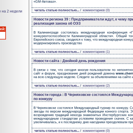
«GM-Автоваз».
читать статью полностью...
/
комментариев (0)
е на 2 недели
Новости региона 39
:
Предприниматели ждут, к чему пр
реализация закона об ОЭЗ
ей:
В Калининграде состоялась международная конференция «
конкурентоспособности Калининградской области». Общий то
Европейского союза, сводился к тому, что международная конку
модернизировать производство
читать статью полностью...
/
комментариев (1)
Новости сайта
:
Двойной день рождения
В связи с тем, что сегодня многие пользователи по непонятн
сайт и форум, празднование дней рождений домена
www.chern
на всю следующую неделю. Следите за объявлениями на сайте 
читать статью полностью...
/
комментариев (2)
Новости города
:
В Черняховске состоялся Междунаро
по конкуру
В Черняховске состоялся Международный турнир по конкуру. С
звезды по версии международной Федерации конного спорта. Э
возрождению традиций некогда знаменитых Инстербургских ко
международным стандартам условиям проведения скачек. С к
увеличивалась, и к последнему дню наездники преодолевали пр
читать статью полностью...
/
комментариев (0)