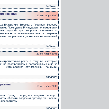
добавил:
нял решение
20 сентября 2005
ора Владимира Егорова с Георгием Боосом,
влению Президента РФ наделен полномочиями
ден широкий круг вопросов, связанных с
что новая исполнительная власть сохранит
новные направления деятельности нынешней
добавил:
20 сентября 2005
ли стремительно расти. К тому же некоторые
к, не рассчитались с поставщиками еще за
 – установление оптимальных (понимай,
добавил:
правила
19 сентября 2005
лины. Проще говоря, все получат паспорта
латы области попросил президента России.
е паспортисты.
добавил: