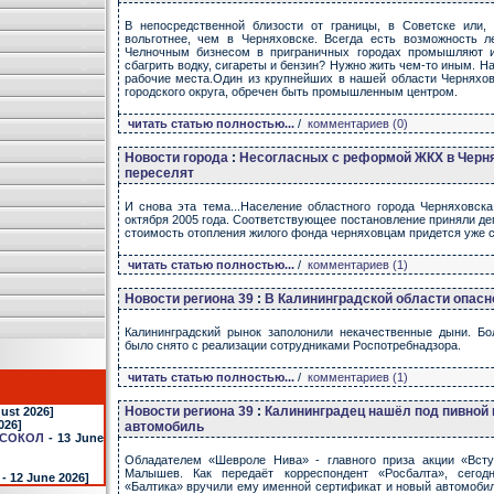
В непосредственной близости от границы, в Советске или, 
вольготнее, чем в Черняховске. Всегда есть возможность л
Челночным бизнесом в приграничных городах промышляют и 
сбагрить водку, сигареты и бензин? Нужно жить чем-то иным. Н
рабочие места.Один из крупнейших в нашей области Черняхов
городского округа, обречен быть промышленным центром.
читать статью полностью...
/
комментариев (0)
Новости города
:
Несогласных с реформой ЖКХ в Черн
переселят
И снова эта тема...Население областного города Черняховск
октября 2005 года. Соответствующее постановление приняли д
стоимость отопления жилого фонда черняховцам придется уже с 
читать статью полностью...
/
комментариев (1)
Новости региона 39
:
В Калининградской области опасн
Калининградский рынок заполонили некачественные дыни. Б
было снято с реализации сотрудниками Роспотребнадзора.
читать статью полностью...
/
комментариев (1)
Новости региона 39
:
Калининградец нашёл под пивной
ust 2026]
026]
автомобиль
СОКОЛ
- 13 June
Обладателем «Шевроле Нива» - главного приза акции «Всту
Малышев. Как передаёт корреспондент «Росбалта», сегодн
- 12 June 2026]
«Балтика» вручили ему именной сертификат и новый автомоби