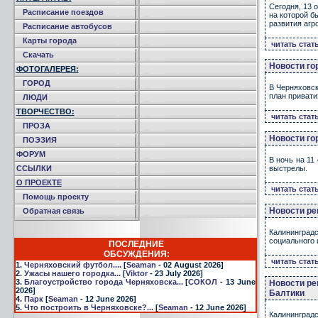
Сегодня, 13 
Расписание поездов
на которой б
развития агр
Расписание автобусов
Карты города
читать стат
Скачать
Новости го
ФОТОГАЛЕРЕЯ:
ГОРОД
В Черняховск
план привати
ЛЮДИ
ТВОРЧЕСТВО:
читать стат
ПРОЗА
Новости го
ПОЭЗИЯ
ФОРУМ
В ночь на 11
ССЫЛКИ
выстрелы.
О ПРОЕКТЕ
читать стат
Помощь проекту
Новости ре
Обратная связь
Калининград
социального 
ПОСЛЕДНИЕ
ОБСУЖДЕНИЯ:
читать стат
1.
Черняховский футбол....
[
Seaman
- 02 August 2026]
2.
Ужасы нашего городка...
[
Viktor
- 23 July 2026]
3.
Благоустройство города Черняховска...
[
СОКОЛ
- 13 June
Новости ре
2026]
Балтики
4.
Парк
[
Seaman
- 12 June 2026]
5.
Что построить в Черняховске?...
[
Seaman
- 12 June 2026]
Калининград