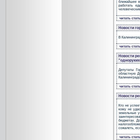
ближайшее в
работать е
человеческим
читать стат
Новости го
В Калинингра
читать стат
Новости ре
"одноруких
Депутаты Го
областную Д
Калининградс
читать стат
Новости ре
Кто не успее
кому не уда
земельные у
заинтересов
бюджетах. До
налогооблож
сожалеть, ес
читать стат