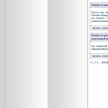
Новости ре
Почти час н
Легкая облач
не слепил. Т
(закопченные
читать стат
Новости ре
платежей в
На прошлой 
прихвативших
читать стат
«
1
2
3
...
888
8