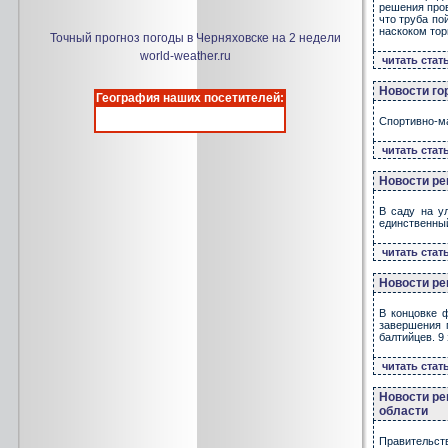
решения пров
что труба по
наскоком тор
Точный прогноз погоды в Черняховске на 2 недели
world-weather.ru
читать стат
Новости го
География наших посетителей:
Спортивно-ма
читать стат
Новости ре
В саду на у
единственный
читать стат
Новости ре
В концовке ф
завершения 
балтийцев. 9
читать стат
Новости ре
области
Правительств