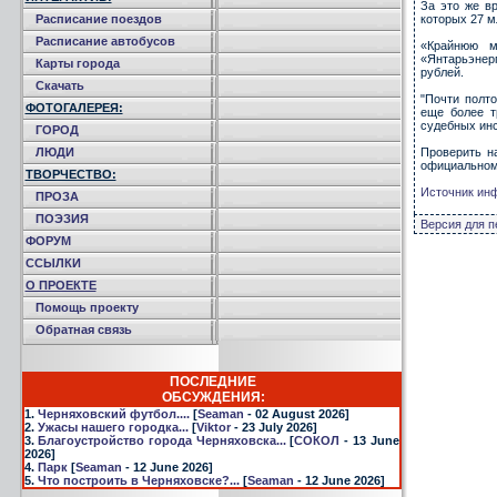
За это же в
Расписание поездов
которых 27 м
Расписание автобусов
«Крайнюю м
«Янтарьэнер
Карты города
рублей.
Скачать
"Почти полт
ФОТОГАЛЕРЕЯ:
еще более т
судебных инс
ГОРОД
ЛЮДИ
Проверить н
официальном
ТВОРЧЕСТВО:
Источник ин
ПРОЗА
ПОЭЗИЯ
Версия для п
ФОРУМ
ССЫЛКИ
О ПРОЕКТЕ
Помощь проекту
Обратная связь
ПОСЛЕДНИЕ
ОБСУЖДЕНИЯ:
1.
Черняховский футбол....
[
Seaman
- 02 August 2026]
2.
Ужасы нашего городка...
[
Viktor
- 23 July 2026]
3.
Благоустройство города Черняховска...
[
СОКОЛ
- 13 June
2026]
4.
Парк
[
Seaman
- 12 June 2026]
5.
Что построить в Черняховске?...
[
Seaman
- 12 June 2026]