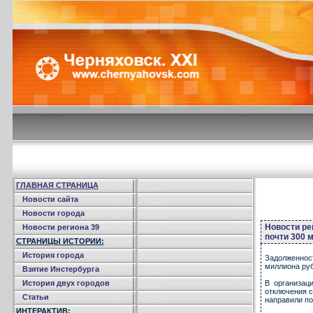
ГЛАВНАЯ СТРАНИЦА
Новости сайта
Новости города
Новости ре
Новости региона 39
почти 300 
СТРАНИЦЫ ИСТОРИИ:
История города
Задолженнос
миллиона руб
Взятие Инстербурга
История двух городов
В организац
отключения с
Статьи
направили по
ИНТЕРАКТИВ: