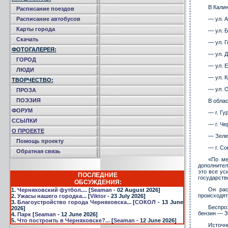
В Кали
Расписание поездов
Расписание автобусов
— ул. А
Карты города
— ул. Б
Скачать
— ул. Г
ФОТОГАЛЕРЕЯ:
— ул. Д
ГОРОД
— ул. 
ЛЮДИ
— ул. К
ТВОРЧЕСТВО:
— ул. О
ПРОЗА
ПОЭЗИЯ
В обла
ФОРУМ
— г. Гу
ССЫЛКИ
— г. Че
О ПРОЕКТЕ
— Зелен
Помощь проекту
— г. Со
Обратная связь
«По ме
дополнител
это все ус
ПОСЛЕДНИЕ
государств
ОБСУЖДЕНИЯ:
Он рас
1.
Черняховский футбол....
[
Seaman
- 02 August 2026]
происходят
2.
Ужасы нашего городка...
[
Viktor
- 23 July 2026]
3.
Благоустройство города Черняховска...
[
СОКОЛ
- 13 June
Беспро
2026]
бензин — 3
4.
Парк
[
Seaman
- 12 June 2026]
5.
Что построить в Черняховске?...
[
Seaman
- 12 June 2026]
Источн