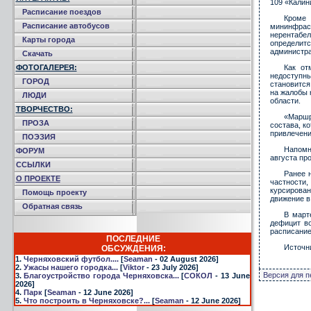
109 «Калин
Расписание поездов
Кроме
Расписание автобусов
мининфраст
нерентабел
Карты города
определит
администра
Скачать
ФОТОГАЛЕРЕЯ:
Как от
недоступн
ГОРОД
становится
на жалобы 
ЛЮДИ
области.
ТВОРЧЕСТВО:
«Маршр
ПРОЗА
состава, к
привлечени
ПОЭЗИЯ
Напомн
ФОРУМ
августа пр
ССЫЛКИ
Ранее 
О ПРОЕКТЕ
частности,
курсирован
Помощь проекту
движение в
Обратная связь
В март
дефицит в
расписание
ПОСЛЕДНИЕ
Источн
ОБСУЖДЕНИЯ:
1.
Черняховский футбол....
[
Seaman
- 02 August 2026]
2.
Ужасы нашего городка...
[
Viktor
- 23 July 2026]
Версия для п
3.
Благоустройство города Черняховска...
[
СОКОЛ
- 13 June
2026]
4.
Парк
[
Seaman
- 12 June 2026]
5.
Что построить в Черняховске?...
[
Seaman
- 12 June 2026]