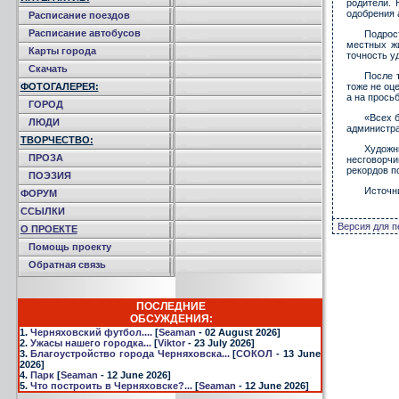
родители. 
одобрения 
Расписание поездов
Расписание автобусов
Подрос
местных жи
Карты города
точность у
Скачать
После 
ФОТОГАЛЕРЕЯ:
тоже не оц
а на прось
ГОРОД
«Всех 
ЛЮДИ
администра
ТВОРЧЕСТВО:
Художн
ПРОЗА
несговорчи
рекордов по
ПОЭЗИЯ
Источн
ФОРУМ
ССЫЛКИ
Версия для п
О ПРОЕКТЕ
Помощь проекту
Обратная связь
ПОСЛЕДНИЕ
ОБСУЖДЕНИЯ:
1.
Черняховский футбол....
[
Seaman
- 02 August 2026]
2.
Ужасы нашего городка...
[
Viktor
- 23 July 2026]
3.
Благоустройство города Черняховска...
[
СОКОЛ
- 13 June
2026]
4.
Парк
[
Seaman
- 12 June 2026]
5.
Что построить в Черняховске?...
[
Seaman
- 12 June 2026]