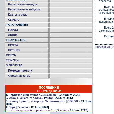
средства —
Расписание поездов
Еще дв
Расписание автобусов
сотрудник
иностранно
Карты города
В Черн
Скачать
деньги на 
ФОТОГАЛЕРЕЯ:
Всего 
ГОРОД
законным в
ЛЮДИ
Источн
ТВОРЧЕСТВО:
ПРОЗА
Версия для п
ПОЭЗИЯ
ФОРУМ
ССЫЛКИ
О ПРОЕКТЕ
Помощь проекту
Обратная связь
ПОСЛЕДНИЕ
ОБСУЖДЕНИЯ:
1.
Черняховский футбол....
[
Seaman
- 02 August 2026]
2.
Ужасы нашего городка...
[
Viktor
- 23 July 2026]
3.
Благоустройство города Черняховска...
[
СОКОЛ
- 13 June
2026]
4.
Парк
[
Seaman
- 12 June 2026]
5.
Что построить в Черняховске?...
[
Seaman
- 12 June 2026]