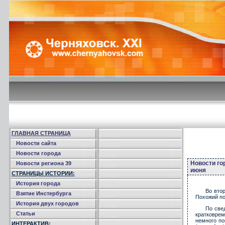
ГЛАВНАЯ СТРАНИЦА
Новости сайта
Новости города
Новости го
Новости региона 39
июня
СТРАНИЦЫ ИСТОРИИ:
История города
Во втор
Взятие Инстербурга
Похожий по
История двух городов
По све
Статьи
кратковре
немного по
ИНТЕРАКТИВ: