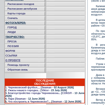
(около 1 м/
Расписание поездов
Калини
Расписание автобусов
июня дожди
неблагопри
Карты города
воздухе».
Скачать
В цело
ФОТОГАЛЕРЕЯ:
ветер пере
районе +18.
ГОРОД
По про
ЛЮДИ
облачность
+15,8°С, д
ТВОРЧЕСТВО:
85%.
ПРОЗА
В рег
ПОЭЗИЯ
Калинингра
дождь в те
ФОРУМ
воздуха днё
ССЫЛКИ
Паблик 
О ПРОЕКТЕ
Утром в
Помощь проекту
переменн
Обратная связь
кратковрем
Днем в 
у побережь
ПОСЛЕДНИЕ
кратковрем
области: Н
ОБСУЖДЕНИЯ:
1.
Черняховский футбол....
[
Seaman
- 02 August 2026]
Вечером
2.
Ужасы нашего городка...
[
Viktor
- 23 July 2026]
до +11...+
3.
Благоустройство города Черняховска...
[
СОКОЛ
- 13 June
дожди прекр
2026]
4.
Парк
[
Seaman
- 12 June 2026]
Ветер 
5.
Что построить в Черняховске?...
[
Seaman
- 12 June 2026]
северный/