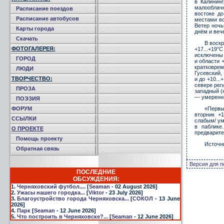
в Калинин
малооблачн
Расписание поездов
востоке до
Расписание автобусов
местами во
Ветер ночь
Карты города
днём и веч
Скачать
В воскр
ФОТОГАЛЕРЕЯ:
+17...+19°
исключены 
ГОРОД
и области +
кратковре
ЛЮДИ
Гусевский,
ТВОРЧЕСТВО:
и до +10..
севере рег
ПРОЗА
западный (
— умеренны
ПОЭЗИЯ
ФОРУМ
«Первы
вторник +1
ССЫЛКИ
слабым/ ум
в паблике
О ПРОЕКТЕ
предварите
Помощь проекту
Источн
Обратная связь
Версия для п
ПОСЛЕДНИЕ
ОБСУЖДЕНИЯ:
1.
Черняховский футбол....
[
Seaman
- 02 August 2026]
2.
Ужасы нашего городка...
[
Viktor
- 23 July 2026]
3.
Благоустройство города Черняховска...
[
СОКОЛ
- 13 June
2026]
4.
Парк
[
Seaman
- 12 June 2026]
5.
Что построить в Черняховске?...
[
Seaman
- 12 June 2026]