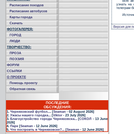
Всю ак
узнать на
Расписание поездов
телеграм-б
Расписание автобусов
Источн
Карты города
Скачать
Версия для п
ФОТОГАЛЕРЕЯ:
ГОРОД
ЛЮДИ
ТВОРЧЕСТВО:
ПРОЗА
ПОЭЗИЯ
ФОРУМ
ССЫЛКИ
О ПРОЕКТЕ
Помощь проекту
Обратная связь
ПОСЛЕДНИЕ
ОБСУЖДЕНИЯ:
1.
Черняховский футбол....
[
Seaman
- 02 August 2026]
2.
Ужасы нашего городка...
[
Viktor
- 23 July 2026]
3.
Благоустройство города Черняховска...
[
СОКОЛ
- 13 June
2026]
4.
Парк
[
Seaman
- 12 June 2026]
5.
Что построить в Черняховске?...
[
Seaman
- 12 June 2026]