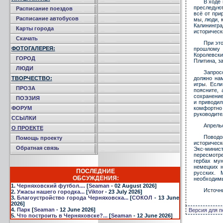
В ходе
преследуют
Расписание поездов
всё от при
Расписание автобусов
мы, люди, 
Калинингр
Карты города
историческ
Скачать
При это
ФОТОГАЛЕРЕЯ:
прошлому н
Королевски
ГОРОД
Плитина, з
ЛЮДИ
Запрос
ТВОРЧЕСТВО:
должно нам
игры. Есл
ПРОЗА
поясните,
сохранение
ПОЭЗИЯ
и приводил
ФОРУМ
комфортно
руководите
ССЫЛКИ
Апрель
О ПРОЕКТЕ
Поводо
Помощь проекту
историческ
Обратная связь
Экс-минист
пересмотре
гербах му
немецких 
ПОСЛЕДНИЕ
русских. 
ОБСУЖДЕНИЯ:
необходимы
1.
Черняховский футбол....
[
Seaman
- 02 August 2026]
Источн
2.
Ужасы нашего городка...
[
Viktor
- 23 July 2026]
3.
Благоустройство города Черняховска...
[
СОКОЛ
- 13 June
2026]
4.
Парк
[
Seaman
- 12 June 2026]
Версия для п
5.
Что построить в Черняховске?...
[
Seaman
- 12 June 2026]