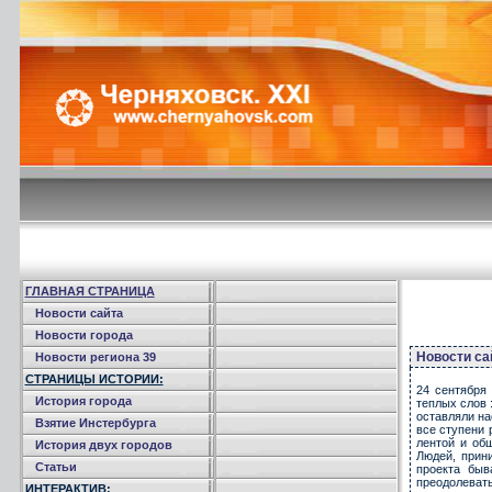
ГЛАВНАЯ СТРАНИЦА
Новости сайта
Новости города
Новости са
Новости региона 39
СТРАНИЦЫ ИСТОРИИ:
24 сентября 
История города
теплых слов 
оставляли на
Взятие Инстербурга
все ступени 
лентой и об
История двух городов
Людей, прин
Статьи
проекта быв
преодолеват
ИНТЕРАКТИВ: