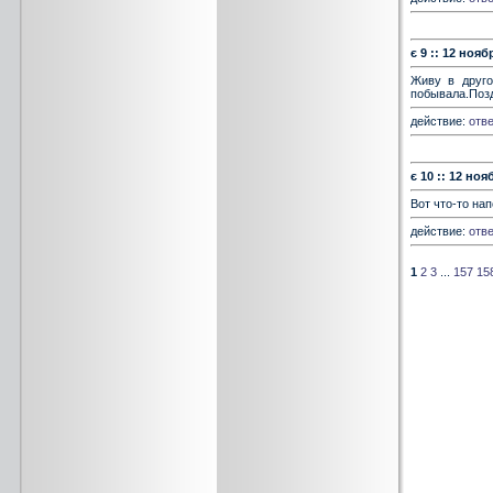
є 9 :: 12 нояб
Живу в друго
побывала.Позд
действие:
отве
є 10 :: 12 ноя
Вот что-то нап
действие:
отве
1
2
3
...
157
15