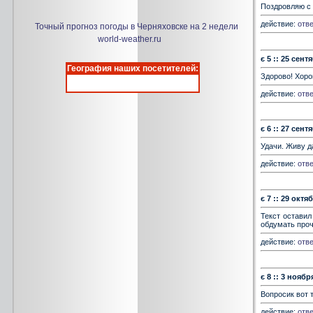
Поздровляю с
действие:
отве
Точный прогноз погоды в Черняховске на 2 недели
world-weather.ru
є 5 :: 25 сент
География наших посетителей:
Здорово! Хоро
действие:
отве
є 6 :: 27 сент
Удачи. Живу д
действие:
отве
є 7 :: 29 октяб
Текст оставил
обдумать проч
действие:
отве
є 8 :: 3 ноябр
Вопросик вот 
действие:
отве