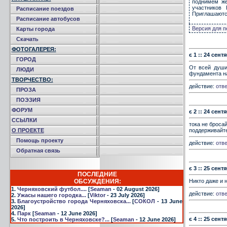
поднимем же
участников 
Расписание поездов
Приглашаютс
Расписание автобусов
Версия для п
Карты города
Скачать
ФОТОГАЛЕРЕЯ:
є 1 :: 24 сент
ГОРОД
От всей души
ЛЮДИ
фундамента на
ТВОРЧЕСТВО:
действие:
отве
ПРОЗА
ПОЭЗИЯ
ФОРУМ
є 2 :: 24 сент
ССЫЛКИ
тока не броса
О ПРОЕКТЕ
поддерживайте
Помощь проекту
действие:
отве
Обратная связь
є 3 :: 25 сент
ПОСЛЕДНИЕ
ОБСУЖДЕНИЯ:
Никто даже и н
1.
Черняховский футбол....
[
Seaman
- 02 August 2026]
действие:
отве
2.
Ужасы нашего городка...
[
Viktor
- 23 July 2026]
3.
Благоустройство города Черняховска...
[
СОКОЛ
- 13 June
2026]
4.
Парк
[
Seaman
- 12 June 2026]
є 4 :: 25 сент
5.
Что построить в Черняховске?...
[
Seaman
- 12 June 2026]