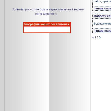
сайта, практи
читать стат
Точный прогноз погоды в Черняховске на 2 недели
world-weather.ru
Новости са
В дополнение
География наших посетителей:
читать стат
«
1
2
3