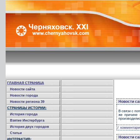
ГЛАВНАЯ СТРАНИЦА
Новости сайта
Новости города
Новости са
Новости региона 39
СТРАНИЦЫ ИСТОРИИ:
В связи с по
История города
же причине 
производилис
Взятие Инстербурга
История двух городов
/
комментарие
Статьи
Новости са
ИНТЕРАКТИВ: