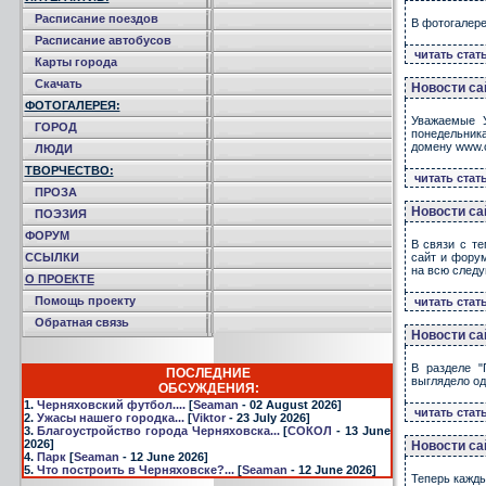
Расписание поездов
В фотогалер
Расписание автобусов
читать стат
Карты города
Скачать
Новости са
ФОТОГАЛЕРЕЯ:
Уважаемые У
ГОРОД
понедельника
домену www.c
ЛЮДИ
ТВОРЧЕСТВО:
читать стат
ПРОЗА
Новости са
ПОЭЗИЯ
ФОРУМ
В связи с те
ССЫЛКИ
сайт и фору
на всю следу
О ПРОЕКТЕ
Помощь проекту
читать стат
Обратная связь
Новости са
В разделе "
ПОСЛЕДНИЕ
выглядело од
ОБСУЖДЕНИЯ:
1.
Черняховский футбол....
[
Seaman
- 02 August 2026]
читать стат
2.
Ужасы нашего городка...
[
Viktor
- 23 July 2026]
3.
Благоустройство города Черняховска...
[
СОКОЛ
- 13 June
2026]
Новости са
4.
Парк
[
Seaman
- 12 June 2026]
5.
Что построить в Черняховске?...
[
Seaman
- 12 June 2026]
Теперь кажды