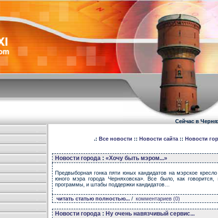
Сейчас в Черня
.:
Все новости
::
Новости сайта
::
Новости го
Новости города
:
«Хочу быть мэром...»
Предвыборная гонка пяти юных кандидатов на мэрское кресло
юного мэра города Черняховска». Все было, как говорится, 
программы, и штабы поддержки кандидатов…
читать статью полностью...
/
комментариев (0)
Новости города
:
Ну очень навязчивый сервис...