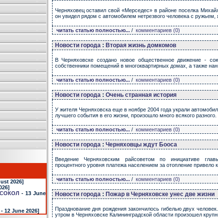
Черняховец оставил свой «Мерседес» в районе поселка Михайл
он увидел рядом с автомобилем нетрезвого человека с ружьем,
читать статью полностью...
/
комментариев (0)
Новости города
:
Вторая жизнь домкомов
В Черняховске создано новое общественное движение - со
собственники помещений в многоквартирных домах, а также нан
читать статью полностью...
/
комментариев (0)
Новости города
:
Очень странная история
У жителя Черняховска еще в ноябре 2004 года украли автомобил
лучшего события в его жизни, произошло много всякого разного.
читать статью полностью...
/
комментариев (0)
Новости города
:
Черняховцы ждут Бооса
Введение Черняховским райсоветом по инициативе главы
процентного уровня платежа населением за отопление привело к
читать статью полностью...
/
комментариев (0)
ust 2026]
026]
СОКОЛ
- 13 June
Новости города
:
Пожар в Черняховске унес две жизни
Празднование дня рождения закончилось гибелью двух человек.
- 12 June 2026]
утром в Черняховске Калининградской области произошел крупн