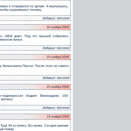
овка и отправился по делам. А вернувшись,
 якобы охранявшего технику
добавил: Iskromet
30 ноября 2005
юз «Мой дом». Под его крышей собрались
иматели жилья.
добавил: Iskromet
25 ноября 2005
ь Фольксваген Пассат. После этого не самого
добавил: Iskromet
25 ноября 2005
-«единоросса» Андрея Виноградова 100-
 митингу.
добавил: Iskromet
23 ноября 2005
 Ещё 64 остались без крова. Сегодня ранним
ый пожар.