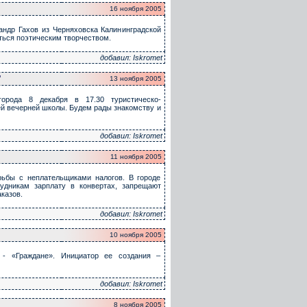
16 ноября 2005
сандр Гахов из Черняховска Калининградской
аться поэтическим творчеством.
добавил: Iskromet
"
13 ноября 2005
рода 8 декабря в 17.30 туристическо-
ей вечерней школы. Будем рады знакомству и
добавил: Iskromet
11 ноября 2005
рьбы с неплательщиками налогов. В городе
дникам зарплату в конвертах, запрещают
казов.
добавил: Iskromet
10 ноября 2005
 - «Граждане». Инициатор ее создания –
добавил: Iskromet
8 ноября 2005