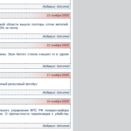
добавил: Iskromet
22 ноября 2005
ской области вышло полторы сотни жителей.
0% за тепло.
добавил: Iskromet
22 ноября 2005
рины. Звон битого стекла слышен то в одном
добавил: Iskromet
17 ноября 2005
нный рельсовый автобус.
добавил: Iskromet
16 ноября 2005
ального управления ФПС РФ генерал-майора
н. О причастности черняховцев к убийству
добавил: Iskromet