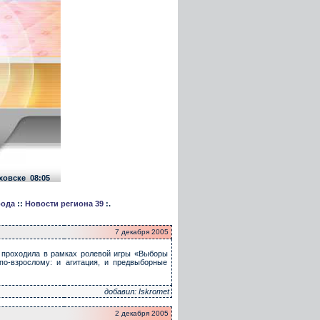
ховске
08:05
рода
::
Новости региона 39
:.
7 декабря 2005
 проходила в рамках ролевой игры «Выборы
по-взрослому: и агитация, и предвыборные
добавил: Iskromet
2 декабря 2005