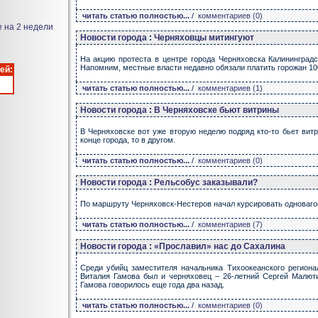
читать статью полностью...
/
комментариев (0)
е на 2 недели
Новости города
:
Черняховцы митингуют
На акцию протеста в центре города Черняховска Калининград
Напомним, местные власти недавно обязали платить горожан 10
ей:
читать статью полностью...
/
комментариев (1)
Новости города
:
В Черняховске бьют витрины
В Черняховске вот уже вторую неделю подряд кто-то бьет вит
конце города, то в другом.
читать статью полностью...
/
комментариев (0)
Новости города
:
Рельсобус заказывали?
По маршруту Черняховск-Нестеров начал курсировать одноваго
читать статью полностью...
/
комментариев (7)
Новости города
:
«Прославил» нас до Сахалина
Среди убийц заместителя начальника Тихоокеанского регион
Виталия Гамова был и черняховец – 26-летний Сергей Малюти
Гамова говорилось еще года два назад.
читать статью полностью...
/
комментариев (0)