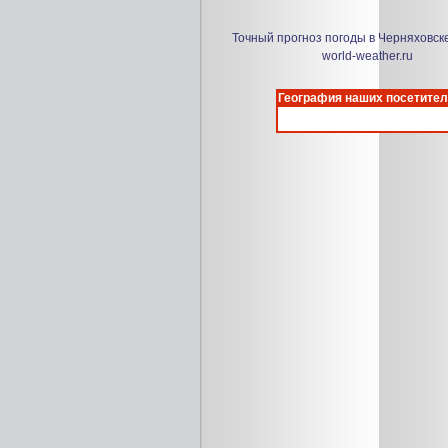
Точный прогноз погоды в Черняховск
world-weather.ru
География наших посетител