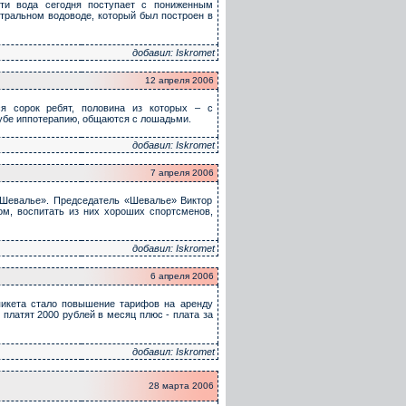
сти вода сегодня поступает с пониженным
нтральном водоводе, который был построен в
добавил: Iskromet
12 апреля 2006
я сорок ребят, половина из которых – с
лубе иппотерапию, общаются с лошадьми.
добавил: Iskromet
7 апреля 2006
«Шевалье». Председатель «Шевалье» Виктор
м, воспитать из них хороших спортсменов,
добавил: Iskromet
6 апреля 2006
пикета стало повышение тарифов на аренду
платят 2000 рублей в месяц плюс - плата за
добавил: Iskromet
28 марта 2006