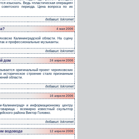
ется изыскать. Ведь «пластическая операция»
 советского периода. Цена вопроса по их
добавил: Iskromet
на?
4 мая 2006
яховске Калининградской области. На сцену
 так и профессиональные музыканты.
добавил: Iskromet
ой дом
24 апреля 2006
зывается оригинальный проект черняховских
то историческое строение стало признанным
ений области.
добавил: Iskromet
16 апреля 2006
ти-Калининград» и информационному центру
товарища - всемирно известный скульптор
ейского района Виктор Головко.
добавил: Iskromet
ом водоводе
12 апреля 2006