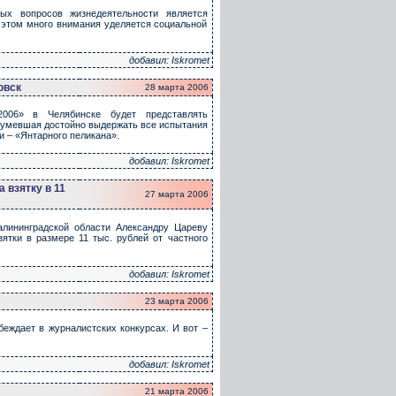
ых вопросов жизнедеятельности является
и этом много внимания уделяется социальной
добавил: Iskromet
овск
28 марта 2006
2006» в Челябинске будет представлять
сумевшая достойно выдержать все испытания
и – «Янтарного пеликана».
добавил: Iskromet
 взятку в 11
27 марта 2006
лининградской области Александру Цареву
ятки в размере 11 тыс. рублей от частного
добавил: Iskromet
23 марта 2006
еждает в журналистских конкурсах. И вот –
добавил: Iskromet
21 марта 2006