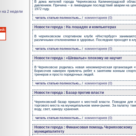
В дома жителей города Черняховска Калининградской обла
давлением. Причина – в ликвидации последствий аварии на це
1972 году.
е на 2 недели
читать статью полностью...
/
комментариев (0)
Новости города
:
На лошадях и компьютерах
ей:
В черняховском спортивном клубе «Инстербург» занимаютс
различными отклонениями в здоровье. Последние проходят в к
читать статью полностью...
/
комментариев (0)
Новости города
:
«Шевалье» плохому не научит
В Черняховске родилась новая некоммерческая организация 
Борисочев намерен привлечь ребят к занятиям конным спорто
тренеров и просто порядочных людей.
читать статью полностью...
/
комментариев (0)
Новости города
:
Базар против власти
Черняховский базар пришел к местной власти. Поводом для 
торгового места на муниципальном мини-рынке. За палатку там 
воду, свет, камеру хранения.
читать статью полностью...
/
комментариев (0)
Новости города
:
Финансовая помощь Черняховскому
муниципалитету