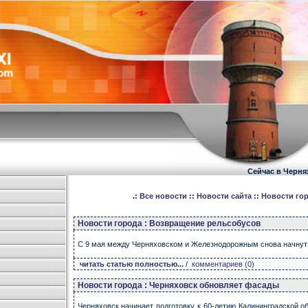
Сейчас в Черня
.:
Все новости
::
Новости сайта
::
Новости го
Новости города
:
Возвращение рельсобусов
С 9 мая между Черняховском и Железнодорожным снова начнут
читать статью полностью...
/
комментариев (0)
Новости города
:
Черняховск обновляет фасады
Черняховск начинает подготовку к 60-летию Калининградской 