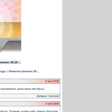
ховске
05:19
рода
::
Новости региона 39
:.
6 мая 2006
 курсировать рельсовые автобусы.
добавил: Iskromet
4 мая 2006
области. Полным ходом идёт ремонт фасадов,