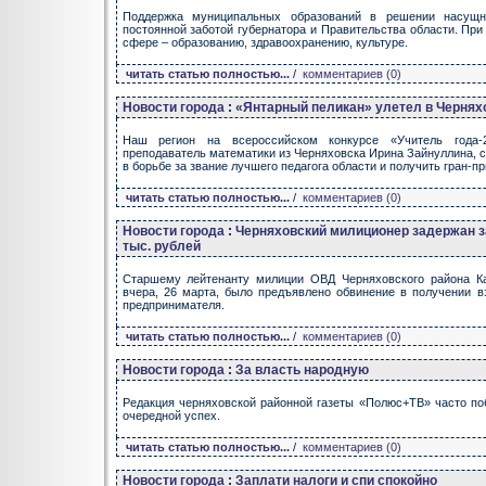
Поддержка муниципальных образований в решении насущн
постоянной заботой губернатора и Правительства области. Пр
сфере – образованию, здравоохранению, культуре.
читать статью полностью...
/
комментариев (0)
Новости города
:
«Янтарный пеликан» улетел в Чернях
Наш регион на всероссийском конкурсе «Учитель года-
преподаватель математики из Черняховска Ирина Зайнуллина, 
в борьбе за звание лучшего педагога области и получить гран-пр
читать статью полностью...
/
комментариев (0)
Новости города
:
Черняховский милиционер задержан за
тыс. рублей
Старшему лейтенанту милиции ОВД Черняховского района Ка
вчера, 26 марта, было предъявлено обвинение в получении вз
предпринимателя.
читать статью полностью...
/
комментариев (0)
Новости города
:
За власть народную
Редакция черняховской районной газеты «Полюс+ТВ» часто поб
очередной успех.
читать статью полностью...
/
комментариев (0)
Новости города
:
Заплати налоги и спи спокойно