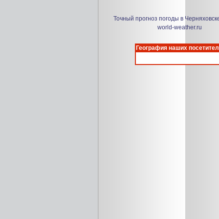
Точный прогноз погоды в Черняховск
world-weather.ru
География наших посетител