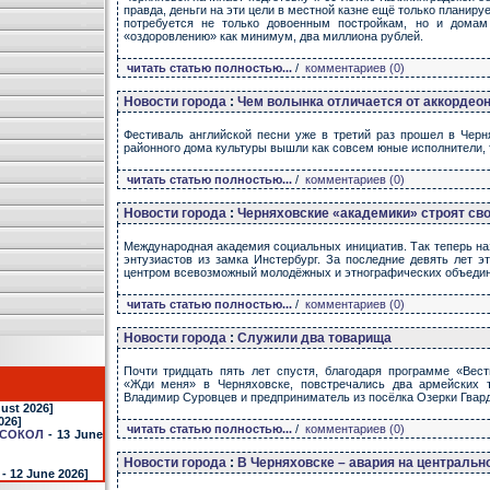
правда, деньги на эти цели в местной казне ещё только планиру
потребуется не только довоенным постройкам, но и домам
«оздоровлению» как минимум, два миллиона рублей.
читать статью полностью...
/
комментариев (0)
Новости города
:
Чем волынка отличается от аккордео
Фестиваль английской песни уже в третий раз прошел в Черн
районного дома культуры вышли как совсем юные исполнители,
читать статью полностью...
/
комментариев (0)
Новости города
:
Черняховские «академики» строят св
Международная академия социальных инициатив. Так теперь на
энтузиастов из замка Инстербург. За последние девять лет э
центром всевозможный молодёжных и этнографических объедин
читать статью полностью...
/
комментариев (0)
Новости города
:
Служили два товарища
Почти тридцать пять лет спустя, благодаря программе «Вес
«Жди меня» в Черняховске, повстречались два армейских 
Владимир Суровцев и предприниматель из посёлка Озерки Гвард
ust 2026]
026]
читать статью полностью...
/
комментариев (0)
СОКОЛ
- 13 June
Новости города
:
В Черняховске – авария на центральн
- 12 June 2026]