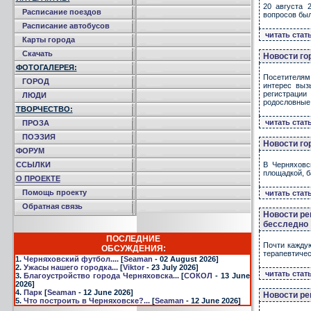
20 августа 
Расписание поездов
вопросов был
Расписание автобусов
читать стат
Карты города
Скачать
Новости го
ФОТОГАЛЕРЕЯ:
Посетителям
ГОРОД
интерес выз
регистраци
ЛЮДИ
родословные
ТВОРЧЕСТВО:
читать стат
ПРОЗА
ПОЭЗИЯ
Новости го
ФОРУМ
ССЫЛКИ
В Черняховс
площадкой, б
О ПРОЕКТЕ
Помощь проекту
читать стат
Обратная связь
Новости ре
бесследно
ПОСЛЕДНИЕ
Почти кажду
ОБСУЖДЕНИЯ:
терапевтичес
1.
Черняховский футбол....
[
Seaman
- 02 August 2026]
2.
Ужасы нашего городка...
[
Viktor
- 23 July 2026]
читать стат
3.
Благоустройство города Черняховска...
[
СОКОЛ
- 13 June
2026]
4.
Парк
[
Seaman
- 12 June 2026]
Новости ре
5.
Что построить в Черняховске?...
[
Seaman
- 12 June 2026]