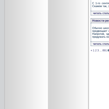
С 1-го сент
Скажем так, э
читать стат
Новости ре
Обычно школя
предвещает 
Напротив, з
придумать но
читать стат
«
1
2
3
...
891
8