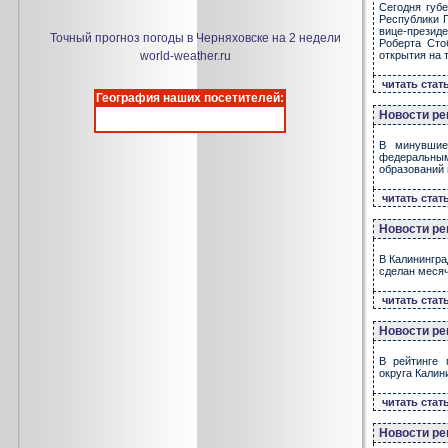
Сегодня губ
Республики 
вице-презид
Точный прогноз погоды в Черняховске на 2 недели
Роберта Сто
world-weather.ru
открытия на 
читать стат
География наших посетителей:
Новости ре
В минувшие
федеральны
образований 
читать стат
Новости ре
В Калинингра
сделан месяч
читать стат
Новости ре
В рейтинге 
округа Калин
читать стат
Новости ре