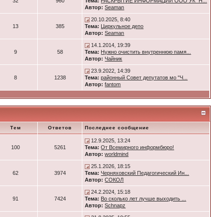
32
960
Тема:
РАСКРЫТИЕ ИНФОРМАЦИИ ООО УК "Н...
Автор:
Seaman
20.10.2025, 8:40
13
385
Тема:
Циркульное депо
Автор:
Seaman
14.1.2014, 19:39
9
58
Тема:
Нужно очистить внутреннюю памя...
Автор:
Чайник
23.9.2022, 14:39
8
1238
Тема:
районный Совет депутатов мо "Ч...
Автор:
fantom
Тем
Ответов
Последнее сообщение
12.9.2025, 13:24
100
5261
Тема:
От Всемирного информбюро!
Автор:
worldmind
25.1.2026, 18:15
62
3974
Тема:
Черняховский Педагогический Ин...
Автор:
СОКОЛ
24.2.2024, 15:18
91
7424
Тема:
Во сколько лет лучше выходить ...
Автор:
Schnapz