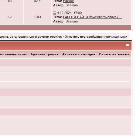
48
4299
Тема:
Важно!
Автор:
Seaman
4.12.2024, 17:00
12
1041
Тема:
РАБОТА САЙТА www.chernyahovsk....
Автор:
Seaman
далить установленные форумом cookies
·
Отметить все сообщения прочитанными
Активные темы
·
Администрация
·
Активные сегодня
·
Самые активные