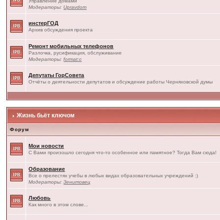
Управление домами
Модераторы:
Upravdom
инстерГОД
Архив обсуждения проекта
Ремонт мобильных телефонов
Разлочка, русификация, обслуживание
Модераторы:
format:c
Депутаты ГорСовета
Отчёты о деятельности депутатов и обсуждение работы Черняховской думы
Жизнь бьёт ключом
Форум
Мои новости
С Вами произошло сегодня что-то особенное или памятное? Тогда Вам сюда!
Образование
Все о прелестях учебы в любых видах образовательных учреждений :)
Модераторы:
Зенитовец
Любовь
Как много в этом слове...