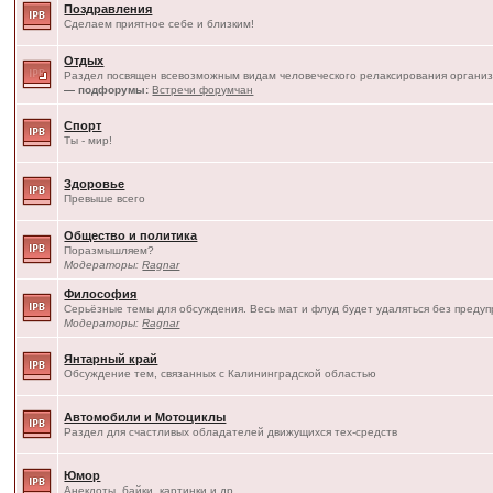
Поздравления
Сделаем приятное себе и близким!
Отдых
Раздел посвящен всевозможным видам человеческого релаксирования организ
— подфорумы:
Встречи форумчан
Спорт
Ты - мир!
Здоровье
Превыше всего
Общество и политика
Поразмышляем?
Модераторы:
Ragnar
Философия
Серьёзные темы для обсуждения. Весь мат и флуд будет удаляться без преду
Модераторы:
Ragnar
Янтарный край
Обсуждение тем, связанных с Калининградской областью
Автомобили и Мотоциклы
Раздел для счастливых обладателей движущихся тех-средств
Юмор
Анекдоты, байки, картинки и др.