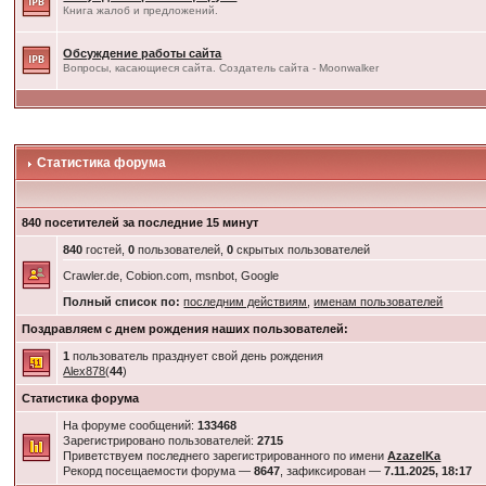
Книга жалоб и предложений.
Обсуждение работы сайта
Вопросы, касающиеся сайта. Создатель сайта - Moonwalker
Статистика форума
840 посетителей за последние 15 минут
840
гостей,
0
пользователей,
0
скрытых пользователей
Crawler.de, Cobion.com, msnbot, Google
Полный список по:
последним действиям
,
именам пользователей
Поздравляем с днем рождения наших пользователей:
1
пользователь празднует свой день рождения
Alex878
(
44
)
Статистика форума
На форуме сообщений:
133468
Зарегистрировано пользователей:
2715
Приветствуем последнего зарегистрированного по имени
AzazelKa
Рекорд посещаемости форума —
8647
, зафиксирован —
7.11.2025, 18:17