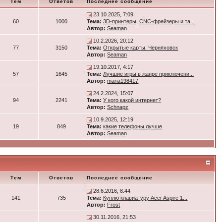
Тем
Ответов
Последнее сообщение
23.10.2025, 7:09
60
1000
Тема:
3D-принтеры, CNC-фрейзеры и та...
Автор:
Seaman
10.2.2026, 20:12
77
3150
Тема:
Открытые карты: Черняховск
Автор:
Seaman
19.10.2017, 4:17
57
1645
Тема:
Лучшие игры в жанре приключени...
Автор:
maria198417
24.2.2024, 15:07
94
2241
Тема:
У кого какой интернет?
Автор:
Schnapz
10.9.2025, 12:19
19
849
Тема:
какие телефоны лучше
Автор:
Seaman
Тем
Ответов
Последнее сообщение
28.6.2016, 8:44
141
735
Тема:
Куплю клавиатуру Acer Aspire 1...
Автор:
Frost
30.11.2016, 21:53