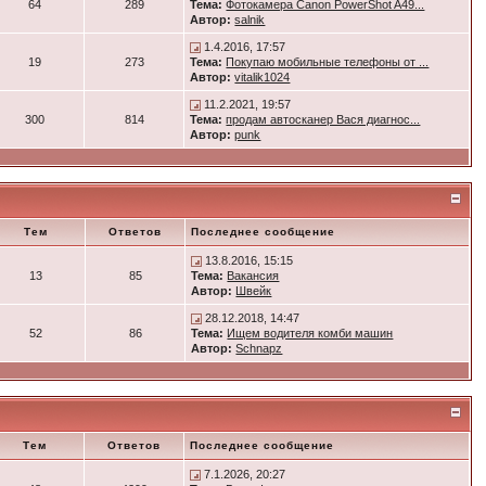
64
289
Тема:
Фотокамера Canon PowerShot A49...
Автор:
salnik
1.4.2016, 17:57
19
273
Тема:
Покупаю мобильные телефоны от ...
Автор:
vitalik1024
11.2.2021, 19:57
300
814
Тема:
продам автосканер Вася диагнос...
Автор:
punk
Тем
Ответов
Последнее сообщение
13.8.2016, 15:15
13
85
Тема:
Вакансия
Автор:
Швейк
28.12.2018, 14:47
52
86
Тема:
Ищем водителя комби машин
Автор:
Schnapz
Тем
Ответов
Последнее сообщение
7.1.2026, 20:27