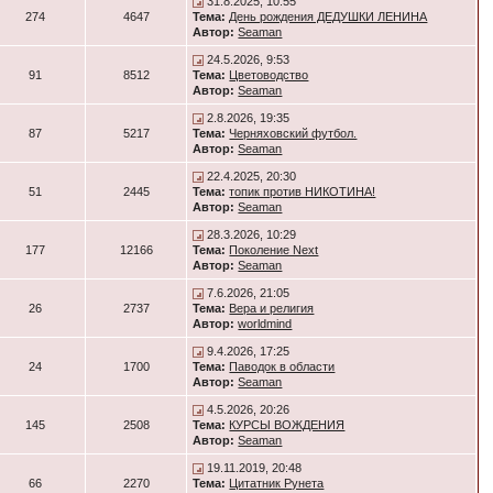
31.8.2025, 10:55
274
4647
Тема:
День рождения ДЕДУШКИ ЛЕНИНА
Автор:
Seaman
24.5.2026, 9:53
91
8512
Тема:
Цветоводство
Автор:
Seaman
2.8.2026, 19:35
87
5217
Тема:
Черняховский футбол.
Автор:
Seaman
22.4.2025, 20:30
51
2445
Тема:
топик против НИКОТИНА!
Автор:
Seaman
28.3.2026, 10:29
177
12166
Тема:
Поколение Next
Автор:
Seaman
7.6.2026, 21:05
26
2737
Тема:
Вера и религия
Автор:
worldmind
9.4.2026, 17:25
24
1700
Тема:
Паводок в области
Автор:
Seaman
4.5.2026, 20:26
145
2508
Тема:
КУРСЫ ВОЖДЕНИЯ
Автор:
Seaman
19.11.2019, 20:48
66
2270
Тема:
Цитатник Рунета