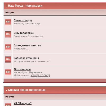
Наш Город - Черняховск
Форум
Пульс города
Новости, события и др.
Ищу товарищей
Поиск друзей, знакомства
Город моего детства
Ностальжи....
Забытые страницы
История - в вопросах и ответах!
Фотогалерея
Инстербург - Черняховск
Модераторы:
ЖРИЦА СОЛНЦА
Связи с общественностью
Форум
УК "Наш дом"