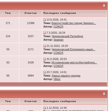
Тем
Ответов
Последнее сообщение
13.6.2026, 19:41
271
12386
Тема:
Благоустройство города Черняхо...
Автор:
СОКОЛ
7.3.2025, 18:29
224
3237
Тема:
Черняховский Петербург
Автор:
Seaman
21.11.2022, 19:20
55
2171
Тема:
Черняховский Extreeeeem нашег...
Автор:
СОКОЛ
31.5.2026, 20:53
63
2428
Тема:
Исторические места Инстербурга...
Автор:
СОКОЛ
23.7.2026, 14:01
95
6684
Тема:
Ужасы нашего городка
Автор:
Viktor
Тем
Ответов
Последнее сообщение
1.12.2019, 12:40