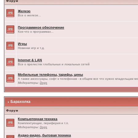
Форум
Железо
Все о железе...
Программное обеспечение
Кое-что о программах...
Игры
Новинки игр и т.д.
Internet & LAN
Все о прелестях глобальных и локальных сетей
Мобильные телефоны, тарифы, цены
А также аксессуары, софт к телефонам - в общем все что нужно владельцам мо
Модераторы:
Dogs
Барахолка
Форум
Компьютерная техника
Комплектующие, периферия и т.п.
Модераторы:
Dogs
Аудио-видео, бытовая техника