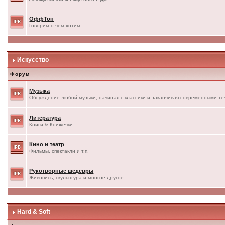
ОффТоп
Говорим о чем хотим
Искусство
Форум
Музыка
Обсуждение любой музыки, начиная с классики и заканчивая современными т
Литература
Книги & Книжечки
Кино и театр
Фильмы, спектакли и т.п.
Рукотворные шедевры
Живопись, скульптура и многое другое...
Hard & Soft