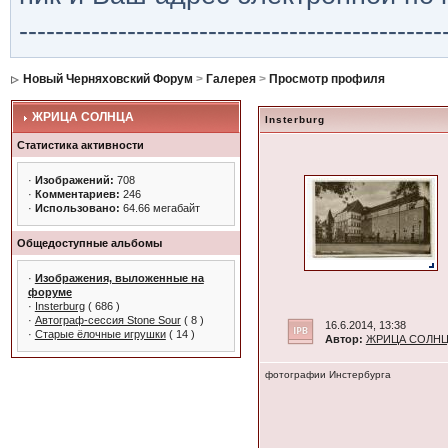
-----------------------------------------------
Новый Черняховский Форум
>
Галерея
>
Просмотр профиля
ЖРИЦА СОЛНЦА
Insterburg
Статистика активности
·
Изображений:
708
·
Комментариев:
246
·
Использовано:
64.66 мегабайт
Общедоступные альбомы
·
Изображения, выложенные на
форуме
·
Insterburg
( 686 )
·
Автограф-сессия Stone Sour
( 8 )
16.6.2014, 13:38
·
Старые ёлочные игрушки
( 14 )
Автор:
ЖРИЦА СОЛН
фотографии Инстербурга