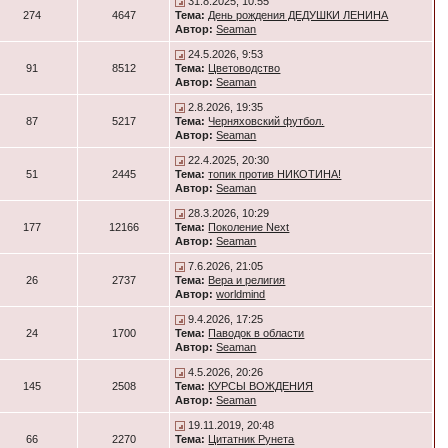
31.8.2025, 10:55
274
4647
Тема:
День рождения ДЕДУШКИ ЛЕНИНА
Автор:
Seaman
24.5.2026, 9:53
91
8512
Тема:
Цветоводство
Автор:
Seaman
2.8.2026, 19:35
87
5217
Тема:
Черняховский футбол.
Автор:
Seaman
22.4.2025, 20:30
51
2445
Тема:
топик против НИКОТИНА!
Автор:
Seaman
28.3.2026, 10:29
177
12166
Тема:
Поколение Next
Автор:
Seaman
7.6.2026, 21:05
26
2737
Тема:
Вера и религия
Автор:
worldmind
9.4.2026, 17:25
24
1700
Тема:
Паводок в области
Автор:
Seaman
4.5.2026, 20:26
145
2508
Тема:
КУРСЫ ВОЖДЕНИЯ
Автор:
Seaman
19.11.2019, 20:48
66
2270
Тема:
Цитатник Рунета