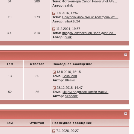
64
289
Тема:
Фотокамера Canon PowerShot A49...
Автор:
salnik
1.4.2016, 17:57
19
273
Тема:
Покупаю мобильные телефоны от ...
Автор:
vitalik1024
11.2.2021, 19:57
300
814
Тема:
продам автосканер Вася диагнос...
Автор:
punk
Тем
Ответов
Последнее сообщение
13.8.2016, 15:15
13
85
Тема:
Вакансия
Автор:
Швейк
28.12.2018, 14:47
52
86
Тема:
Ищем водителя комби машин
Автор:
Schnapz
Тем
Ответов
Последнее сообщение
7.1.2026, 20:27