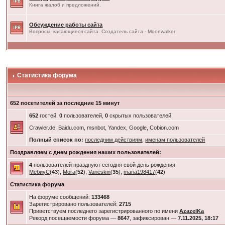
Книга жалоб и предложений.
Обсуждение работы сайта
Вопросы, касающиеся сайта. Создатель сайта - Moonwalker
Статистика форума
652 посетителей за последние 15 минут
652
гостей,
0
пользователей,
0
скрытых пользователей
Crawler.de, Baidu.com, msnbot, Yandex, Google, Cobion.com
Полный список по:
последним действиям
,
именам пользователей
Поздравляем с днем рождения наших пользователей:
4
пользователей празднуют сегодня свой день рождения
МёбиуС
(
43
),
Mora
(
52
),
Vaneskin
(
35
),
maria198417
(
42
)
Статистика форума
На форуме сообщений:
133468
Зарегистрировано пользователей:
2715
Приветствуем последнего зарегистрированного по имени
AzazelKa
Рекорд посещаемости форума —
8647
, зафиксирован —
7.11.2025, 18:17