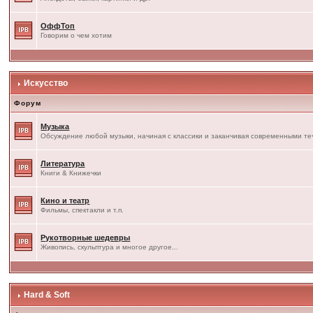
ОффТоп
Говорим о чем хотим
Искусство
Форум
Музыка
Обсуждение любой музыки, начиная с классики и заканчивая современными т
Литература
Книги & Книжечки
Кино и театр
Фильмы, спектакли и т.п.
Рукотворные шедевры
Живопись, скульптура и многое другое...
Hard & Soft