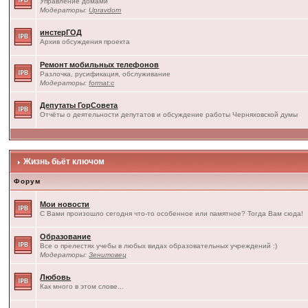
Управление домами
Модераторы:
Upravdom
инстерГОД
Архив обсуждения проекта
Ремонт мобильных телефонов
Разлочка, русификация, обслуживание
Модераторы:
format:c
Депутаты ГорСовета
Отчёты о деятельности депутатов и обсуждение работы Черняховской думы
Жизнь бьёт ключом
Форум
Мои новости
С Вами произошло сегодня что-то особенное или памятное? Тогда Вам сюда!
Образование
Все о прелестях учебы в любых видах образовательных учреждений :)
Модераторы:
Зенитовец
Любовь
Как много в этом слове...