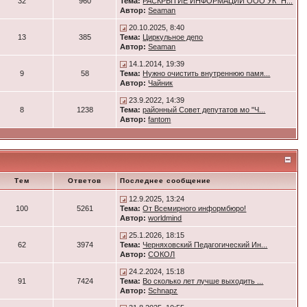
32
960
Тема:
РАСКРЫТИЕ ИНФОРМАЦИИ ООО УК "Н...
Автор:
Seaman
20.10.2025, 8:40
13
385
Тема:
Циркульное депо
Автор:
Seaman
14.1.2014, 19:39
9
58
Тема:
Нужно очистить внутреннюю памя...
Автор:
Чайник
23.9.2022, 14:39
8
1238
Тема:
районный Совет депутатов мо "Ч...
Автор:
fantom
Тем
Ответов
Последнее сообщение
12.9.2025, 13:24
100
5261
Тема:
От Всемирного информбюро!
Автор:
worldmind
25.1.2026, 18:15
62
3974
Тема:
Черняховский Педагогический Ин...
Автор:
СОКОЛ
24.2.2024, 15:18
91
7424
Тема:
Во сколько лет лучше выходить ...
Автор:
Schnapz