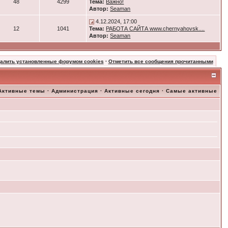
48
4299
Тема:
Важно!
Автор:
Seaman
4.12.2024, 17:00
12
1041
Тема:
РАБОТА САЙТА www.chernyahovsk....
Автор:
Seaman
далить установленные форумом cookies
·
Отметить все сообщения прочитанными
Активные темы
·
Администрация
·
Активные сегодня
·
Самые активные