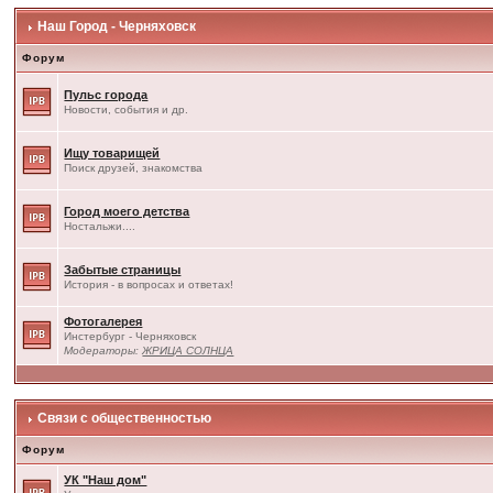
Наш Город - Черняховск
Форум
Пульс города
Новости, события и др.
Ищу товарищей
Поиск друзей, знакомства
Город моего детства
Ностальжи....
Забытые страницы
История - в вопросах и ответах!
Фотогалерея
Инстербург - Черняховск
Модераторы:
ЖРИЦА СОЛНЦА
Связи с общественностью
Форум
УК "Наш дом"