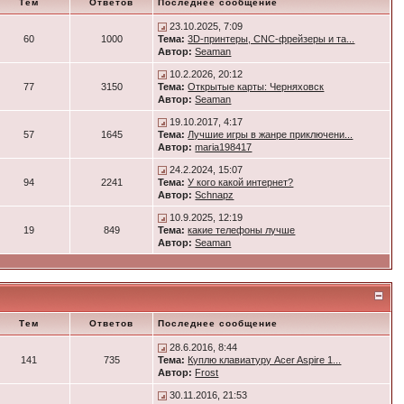
Тем
Ответов
Последнее сообщение
23.10.2025, 7:09
60
1000
Тема:
3D-принтеры, CNC-фрейзеры и та...
Автор:
Seaman
10.2.2026, 20:12
77
3150
Тема:
Открытые карты: Черняховск
Автор:
Seaman
19.10.2017, 4:17
57
1645
Тема:
Лучшие игры в жанре приключени...
Автор:
maria198417
24.2.2024, 15:07
94
2241
Тема:
У кого какой интернет?
Автор:
Schnapz
10.9.2025, 12:19
19
849
Тема:
какие телефоны лучше
Автор:
Seaman
Тем
Ответов
Последнее сообщение
28.6.2016, 8:44
141
735
Тема:
Куплю клавиатуру Acer Aspire 1...
Автор:
Frost
30.11.2016, 21:53