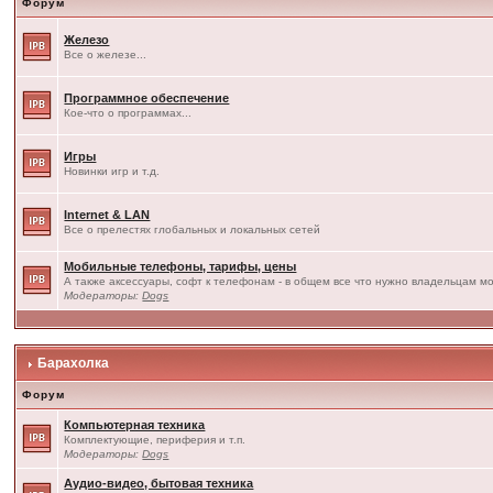
Форум
Железо
Все о железе...
Программное обеспечение
Кое-что о программах...
Игры
Новинки игр и т.д.
Internet & LAN
Все о прелестях глобальных и локальных сетей
Мобильные телефоны, тарифы, цены
А также аксессуары, софт к телефонам - в общем все что нужно владельцам мо
Модераторы:
Dogs
Барахолка
Форум
Компьютерная техника
Комплектующие, периферия и т.п.
Модераторы:
Dogs
Аудио-видео, бытовая техника