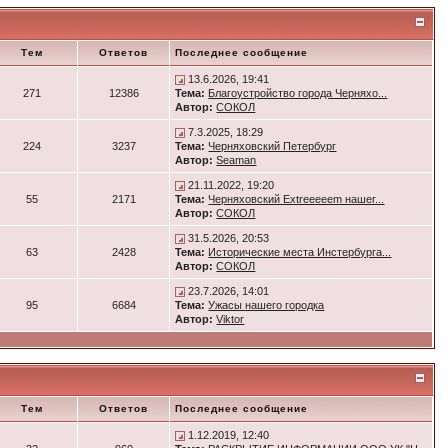
Тем
Ответов
Последнее сообщение
13.6.2026, 19:41
271
12386
Тема:
Благоустройство города Черняхо...
Автор:
СОКОЛ
7.3.2025, 18:29
224
3237
Тема:
Черняховский Петербург
Автор:
Seaman
21.11.2022, 19:20
55
2171
Тема:
Черняховский Extreeeeem нашег...
Автор:
СОКОЛ
31.5.2026, 20:53
63
2428
Тема:
Исторические места Инстербурга...
Автор:
СОКОЛ
23.7.2026, 14:01
95
6684
Тема:
Ужасы нашего городка
Автор:
Viktor
Тем
Ответов
Последнее сообщение
1.12.2019, 12:40