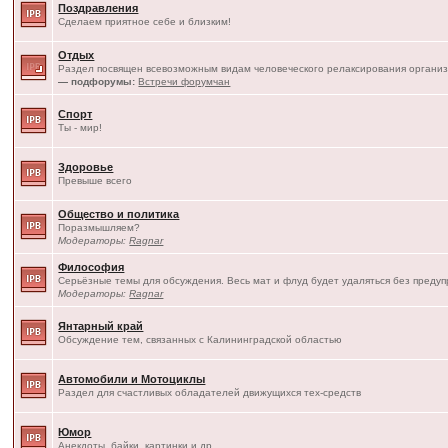
Поздравления
Сделаем приятное себе и близким!
Отдых
Раздел посвящен всевозможным видам человеческого релаксирования организ
— подфорумы:
Встречи форумчан
Спорт
Ты - мир!
Здоровье
Превыше всего
Общество и политика
Поразмышляем?
Модераторы:
Ragnar
Философия
Серьёзные темы для обсуждения. Весь мат и флуд будет удаляться без преду
Модераторы:
Ragnar
Янтарный край
Обсуждение тем, связанных с Калининградской областью
Автомобили и Мотоциклы
Раздел для счастливых обладателей движущихся тех-средств
Юмор
Анекдоты, байки, картинки и др.