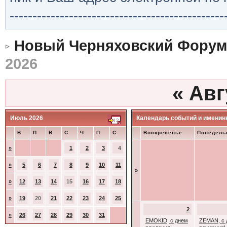
-----------------------------------------------
Новый Черняховский Форум
2026
«
Авг
Июль 2026
Календарь событий и именин
В
П
В
С
Ч
П
С
Воскресенье
Понедель
»
1
2
3
4
»
5
6
7
8
9
10
11
»
»
12
13
14
15
16
17
18
»
19
20
21
22
23
24
25
2
»
26
27
28
29
30
31
EMOKID, с днем
ZEMAN, с 