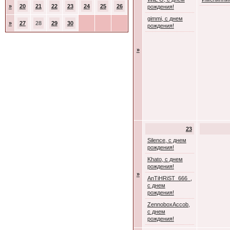
»
20
21
22
23
24
25
26
рождения!
gimmi, с днем
»
27
28
29
30
рождения!
»
23
Silence, с днем
рождения!
Khato, с днем
рождения!
»
AnTiHRiST_666_,
с днем
рождения!
ZennoboxAccob,
с днем
рождения!