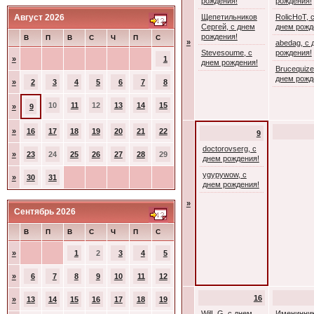
рождения!
рождения!
Август 2026
Щепетильников
RolicHoT, 
Сергей, с днем
днем рожд
рождения!
В
П
В
С
Ч
П
С
»
abedag, с 
Stevesoume, с
рождения!
»
1
днем рождения!
Brucequize
днем рожд
»
2
3
4
5
6
7
8
10
11
12
13
14
15
»
9
»
16
17
18
19
20
21
22
9
doctorovserg, с
»
23
24
25
26
27
28
29
днем рождения!
ygypywow, с
»
30
31
днем рождения!
»
Сентябрь 2026
В
П
В
С
Ч
П
С
»
1
2
3
4
5
»
6
7
8
9
10
11
12
16
»
13
14
15
16
17
18
19
WilL G, с днем
Именинник