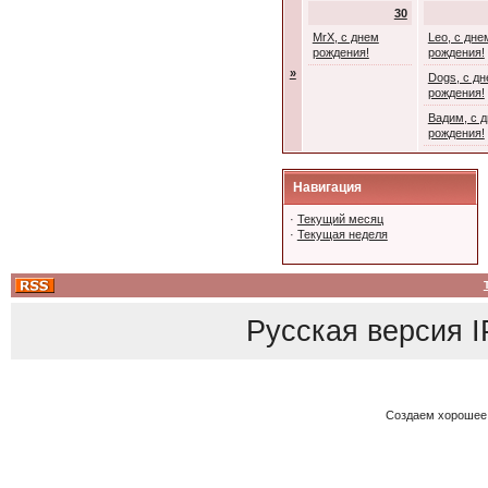
30
MrX, с днем
Leo, с дне
рождения!
рождения!
»
Dogs, с д
рождения!
Вадим, с 
рождения!
Навигация
·
Текущий месяц
·
Текущая неделя
Русская версия
I
Создаем хорошее