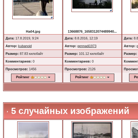
Наб4.jpg
13668876_1658312074489940...
Дата:
17.8.2019, 9:24
Дата:
8.8.2016, 12:19
Дата:
8.8
Автор:
kubanoid
Автор:
gennadi1973
Автор:
Размер:
87.83 килобайт
Размер:
101.12 килобайт
Размер:
Комментариев:
0
Комментариев:
0
Коммент
Просмотров:
1456
Просмотров:
2126
Просмо
Рейтинг
Рейтинг
Ре
5 случайных изображений