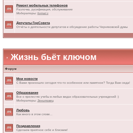
Ремонт мобильных телефонов
Разлочка, русификация, обслуживание
Модераторы:
format:c
Депутаты ГорСовета
Отчёты о деятельности депутатов и обсуждение работы Черняховской думы
Жизнь бьёт ключом
Форум
Мои новости
С Вами произошло сегодня что-то особенное или памятное? Тогда Вам сюда!
Образование
Все о прелестях учебы в любых видах образовательных учреждений :)
Модераторы:
Зенитовец
Любовь
Как много в этом слове...
Поздравления
Сделаем приятное себе и близким!