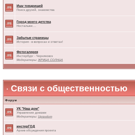
Ищу товарищей
Поиск друзей, знакомства
Город моего детства
Ностальжи....
Забытые страницы
История - в вопросах и ответах!
Фотогалерея
Инстербург - Черняховск
Модераторы:
ЖРИЦА СОЛНЦА
Связи с общественностью
Форум
УК "Наш дом"
Управление домами
Модераторы:
Upravdom
инстерГОД
Архив обсуждения проекта