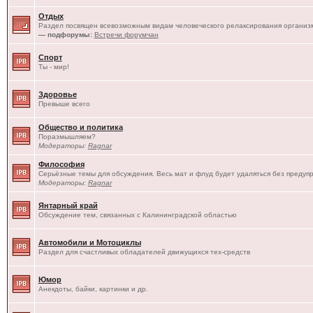
Отдых
Раздел посвящен всевозможным видам человеческого релаксирования организм
— подфорумы:
Встречи форумчан
Спорт
Ты - мир!
Здоровье
Превыше всего
Общество и политика
Поразмышляем?
Модераторы:
Ragnar
Философия
Серьёзные темы для обсуждения. Весь мат и флуд будет удаляться без предуп
Модераторы:
Ragnar
Янтарный край
Обсуждение тем, связанных с Калининградской областью
Автомобили и Мотоциклы
Раздел для счастливых обладателей движущихся тех-средств
Юмор
Анекдоты, байки, картинки и др.