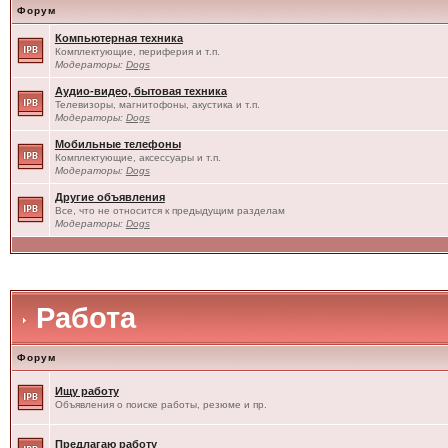
Форум
Компьютерная техника
Комплектующие, периферия и т.п.
Модераторы:
Dogs
Аудио-видео, бытовая техника
Телевизоры, магнитофоны, акустика и т.п.
Модераторы:
Dogs
Мобильные телефоны
Комплектующие, аксессуары и т.п.
Модераторы:
Dogs
Другие объявления
Все, что не относится к предыдущим разделам
Модераторы:
Dogs
Работа
Форум
Ищу работу
Объявления о поиске работы, резюме и пр.
Предлагаю работу