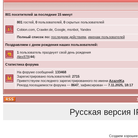
801 посетителей за последние 15 минут
801
гостей,
0
пользователей,
0
скрытых пользователей
Cobion.com, Crawler.de, Google, msnbot, Yandex
Полный список по:
последним действиям
,
именам пользователей
Поздравляем с днем рождения наших пользователей:
1
пользователь празднует свой день рождения
Alex878
(
44
)
Статистика форума
На форуме сообщений:
133468
Зарегистрировано пользователей:
2715
Приветствуем последнего зарегистрированного по имени
AzazelKa
Рекорд посещаемости форума —
8647
, зафиксирован —
7.11.2025, 18:17
Русская версия
I
Создаем хорошее