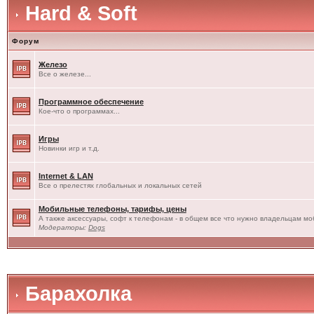
Hard & Soft
Форум
Железо
Все о железе...
Программное обеспечение
Кое-что о программах...
Игры
Новинки игр и т.д.
Internet & LAN
Все о прелестях глобальных и локальных сетей
Мобильные телефоны, тарифы, цены
А также аксессуары, софт к телефонам - в общем все что нужно владельцам моб
Модераторы:
Dogs
Барахолка