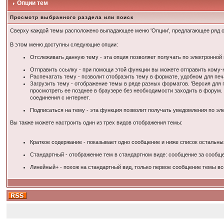
Опции тем
Просмотр выбранного раздела или поиск
Сверху каждой темы расположено выпадающее меню 'Опции', предлагающее ряд о
В этом меню доступны следующие опции:
Отслеживать данную тему - эта опция позволяет получать по электронно
Отправить ссылку - при помощи этой функции вы можете отправить кому-н
Распечатать тему - позволит отобразить тему в формате, удобном для пе
Загрузить тему - отображение темы в ряде разных форматов. 'Версия для п
просмотреть ее позднее в браузере без необходимости заходить в форум. 
соединения с интернет.
Подписаться на тему - эта функция позволит получать уведомления по э
Вы также можете настроить один из трех видов отображения темы:
Краткое содержание - показывает одно сообщение и ниже список остальны
Стандартный - отображение тем в стандартном виде: сообщение за сообщ
Линейный+ - похож на стандартный вид, только первое сообщение темы все