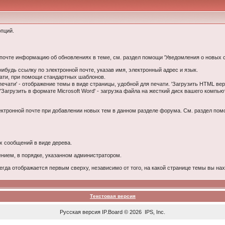
пций.
й почте информацию об обновлениях в теме, см. раздел помощи 'Уведомления о новых
ибудь ссылку по электронной почте, указав имя, электронный адрес и язык.
чати, при помощи стандартных шаблонов.
ечати' - отображение темы в виде страницы, удобной для печати. 'Загрузить HTML вер
'Загрузить в формате Microsoft Word' - загрузка файла на жесткий диск вашего комп
лектронной почте при добавлении новых тем в данном разделе форума. См. раздел по
х сообщений в виде дерева.
ением, в порядке, указанном администратором.
гда отображается первым сверху, независимо от того, на какой странице темы вы на
Текстовая версия
Русская версия
IP.Board
© 2026
IPS, Inc
.