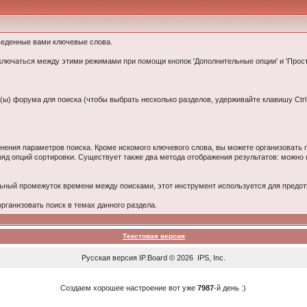
веденные вами ключевые слова.
еключаться между этими режимами при помощи кнопок 'Дополнительные опции' и 'Прос
(ы) форума для поиска (чтобы выбрать несколько разделов, удерживайте клавишу Ctrl 
нения параметров поиска. Кроме искомого ключевого слова, вы можете организовать
ряд опций сортировки. Существует также два метода отображения результатов: можно 
ьный промежуток времени между поисками, этот инструмент используется для пред
ганизовать поиск в темах данного раздела.
Текстовая версия
Русская версия
IP.Board
© 2026
IPS, Inc
.
Создаем хорошее настроение вот уже
7987
-й день :)