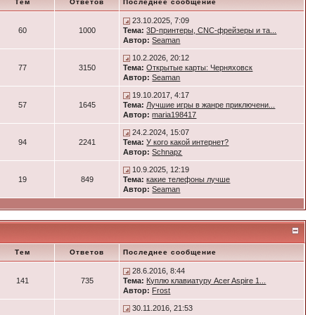
Тем
Ответов
Последнее сообщение
23.10.2025, 7:09
60
1000
Тема:
3D-принтеры, CNC-фрейзеры и та...
Автор:
Seaman
10.2.2026, 20:12
77
3150
Тема:
Открытые карты: Черняховск
Автор:
Seaman
19.10.2017, 4:17
57
1645
Тема:
Лучшие игры в жанре приключени...
Автор:
maria198417
24.2.2024, 15:07
94
2241
Тема:
У кого какой интернет?
Автор:
Schnapz
10.9.2025, 12:19
19
849
Тема:
какие телефоны лучше
Автор:
Seaman
Тем
Ответов
Последнее сообщение
28.6.2016, 8:44
141
735
Тема:
Куплю клавиатуру Acer Aspire 1...
Автор:
Frost
30.11.2016, 21:53