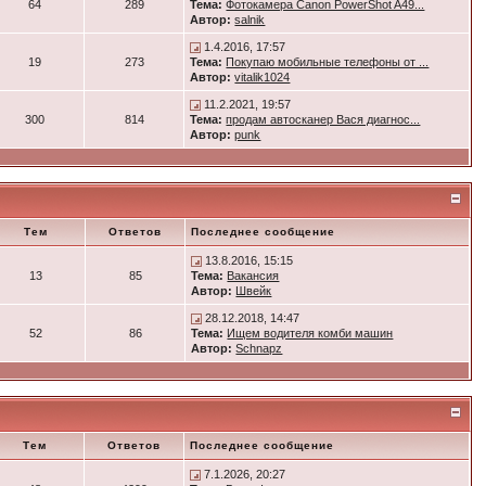
64
289
Тема:
Фотокамера Canon PowerShot A49...
Автор:
salnik
1.4.2016, 17:57
19
273
Тема:
Покупаю мобильные телефоны от ...
Автор:
vitalik1024
11.2.2021, 19:57
300
814
Тема:
продам автосканер Вася диагнос...
Автор:
punk
Тем
Ответов
Последнее сообщение
13.8.2016, 15:15
13
85
Тема:
Вакансия
Автор:
Швейк
28.12.2018, 14:47
52
86
Тема:
Ищем водителя комби машин
Автор:
Schnapz
Тем
Ответов
Последнее сообщение
7.1.2026, 20:27