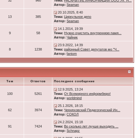
32
960
Тема:
РАСКРЫТИЕ ИНФОРМАЦИИ ООО УК "Н...
Автор:
Seaman
20.10.2025, 8:40
13
385
Тема:
Циркульное депо
Автор:
Seaman
14.1.2014, 19:39
9
58
Тема:
Нужно очистить внутреннюю памя...
Автор:
Чайник
23.9.2022, 14:39
8
1238
Тема:
районный Совет депутатов мо "Ч...
Автор:
fantom
Тем
Ответов
Последнее сообщение
12.9.2025, 13:24
100
5261
Тема:
От Всемирного информбюро!
Автор:
worldmind
25.1.2026, 18:15
62
3974
Тема:
Черняховский Педагогический Ин...
Автор:
СОКОЛ
24.2.2024, 15:18
91
7424
Тема:
Во сколько лет лучше выходить ...
Автор:
Schnapz