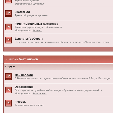
Управление домами
Модераторы:
Upravdom
инстерГОД
Архив обсуждения проекта
Ремонт мобильных телефонов
Разлочка, русификация, обслуживание
Модераторы:
format:c
Депутаты ГорСовета
Отчёты о деятельности депутатов и обсуждение работы Черняховской думы
Жизнь бьёт ключом
Форум
Мои новости
С Вами произошло сегодня что-то особенное или памятное? Тогда Вам сюда!
Образование
Все о прелестях учебы в любых видах образовательных учреждений :)
Модераторы:
Зенитовец
Любовь
Как много в этом слове...