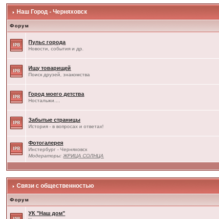
Наш Город - Черняховск
Форум
Пульс города
Новости, события и др.
Ищу товарищей
Поиск друзей, знакомства
Город моего детства
Ностальжи....
Забытые страницы
История - в вопросах и ответах!
Фотогалерея
Инстербург - Черняховск
Модераторы:
ЖРИЦА СОЛНЦА
Связи с общественностью
Форум
УК "Наш дом"