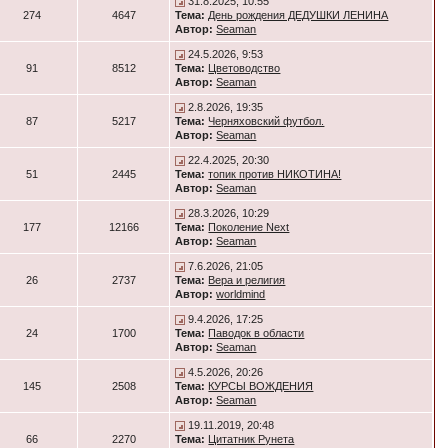
31.8.2025, 10:55
274
4647
Тема:
День рождения ДЕДУШКИ ЛЕНИНА
Автор:
Seaman
24.5.2026, 9:53
91
8512
Тема:
Цветоводство
Автор:
Seaman
2.8.2026, 19:35
87
5217
Тема:
Черняховский футбол.
Автор:
Seaman
22.4.2025, 20:30
51
2445
Тема:
топик против НИКОТИНА!
Автор:
Seaman
28.3.2026, 10:29
177
12166
Тема:
Поколение Next
Автор:
Seaman
7.6.2026, 21:05
26
2737
Тема:
Вера и религия
Автор:
worldmind
9.4.2026, 17:25
24
1700
Тема:
Паводок в области
Автор:
Seaman
4.5.2026, 20:26
145
2508
Тема:
КУРСЫ ВОЖДЕНИЯ
Автор:
Seaman
19.11.2019, 20:48
66
2270
Тема:
Цитатник Рунета