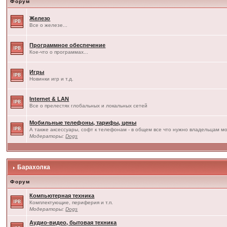
Форум
Железо
Все о железе...
Программное обеспечение
Кое-что о программах...
Игры
Новинки игр и т.д.
Internet & LAN
Все о прелестях глобальных и локальных сетей
Мобильные телефоны, тарифы, цены
А также аксессуары, софт к телефонам - в общем все что нужно владельцам мо
Модераторы:
Dogs
Барахолка
Форум
Компьютерная техника
Комплектующие, периферия и т.п.
Модераторы:
Dogs
Аудио-видео, бытовая техника