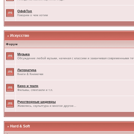
ОффТоп
Говорим о чем хотим
Искусство
Форум
Музыка
Обсуждение любой музыки, начиная с классики и заканчивая современными т
Литература
Книги & Книжечки
Кино и театр
Фильмы, спектакли и т.п.
Рукотворные шедевры
Живопись, скульптура и многое другое...
Hard & Soft