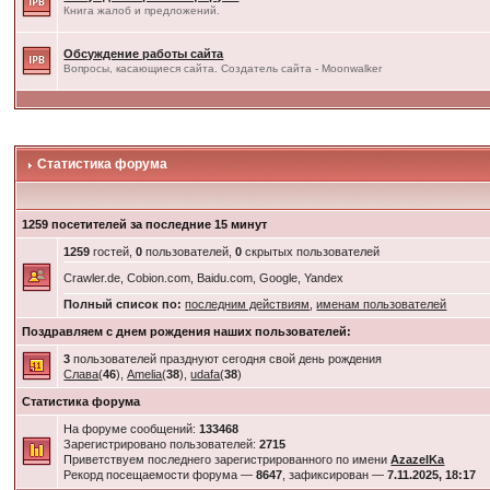
Книга жалоб и предложений.
Обсуждение работы сайта
Вопросы, касающиеся сайта. Создатель сайта - Moonwalker
Статистика форума
1259 посетителей за последние 15 минут
1259
гостей,
0
пользователей,
0
скрытых пользователей
Crawler.de, Cobion.com, Baidu.com, Google, Yandex
Полный список по:
последним действиям
,
именам пользователей
Поздравляем с днем рождения наших пользователей:
3
пользователей празднуют сегодня свой день рождения
Слава
(
46
),
Amelia
(
38
),
udafa
(
38
)
Статистика форума
На форуме сообщений:
133468
Зарегистрировано пользователей:
2715
Приветствуем последнего зарегистрированного по имени
AzazelKa
Рекорд посещаемости форума —
8647
, зафиксирован —
7.11.2025, 18:17