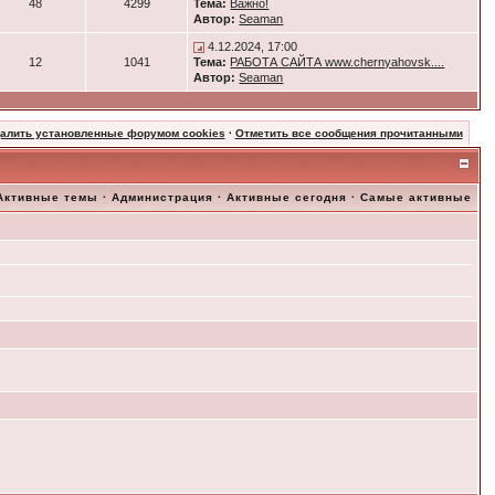
48
4299
Тема:
Важно!
Автор:
Seaman
4.12.2024, 17:00
12
1041
Тема:
РАБОТА САЙТА www.chernyahovsk....
Автор:
Seaman
далить установленные форумом cookies
·
Отметить все сообщения прочитанными
Активные темы
·
Администрация
·
Активные сегодня
·
Самые активные