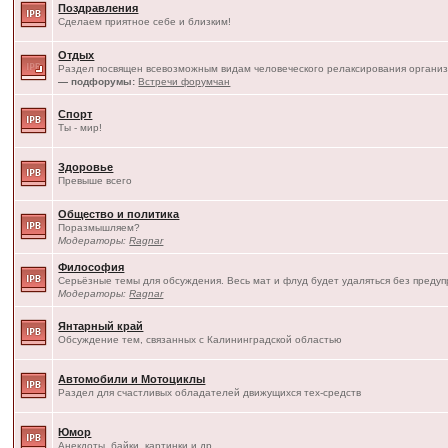
Поздравления
Сделаем приятное себе и близким!
Отдых
Раздел посвящен всевозможным видам человеческого релаксирования организ
— подфорумы:
Встречи форумчан
Спорт
Ты - мир!
Здоровье
Превыше всего
Общество и политика
Поразмышляем?
Модераторы:
Ragnar
Философия
Серьёзные темы для обсуждения. Весь мат и флуд будет удаляться без преду
Модераторы:
Ragnar
Янтарный край
Обсуждение тем, связанных с Калининградской областью
Автомобили и Мотоциклы
Раздел для счастливых обладателей движущихся тех-средств
Юмор
Анекдоты, байки, картинки и др.