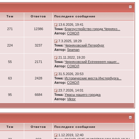
Тем
Ответов
Последнее сообщение
13.6.2026, 19:41
271
12386
Тема:
Благоустройство города Черняхо...
Автор:
СОКОЛ
7.3.2025, 18:29
224
3237
Тема:
Черняховский Петербург
Автор:
Seaman
21.11.2022, 19:20
55
2171
Тема:
Черняховский Extreeeeem нашег...
Автор:
СОКОЛ
31.5.2026, 20:53
63
2428
Тема:
Исторические места Инстербурга...
Автор:
СОКОЛ
23.7.2026, 14:01
95
6684
Тема:
Ужасы нашего городка
Автор:
Viktor
Тем
Ответов
Последнее сообщение
1.12.2019, 12:40