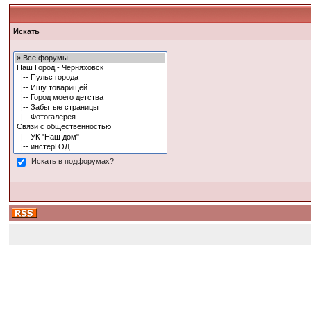
Искать
Искать в подфорумах?