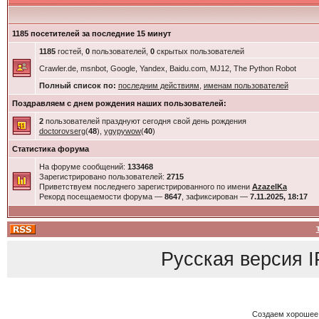
1185 посетителей за последние 15 минут
1185
гостей,
0
пользователей,
0
скрытых пользователей
Crawler.de, msnbot, Google, Yandex, Baidu.com, MJ12, The Python Robot
Полный список по:
последним действиям
,
именам пользователей
Поздравляем с днем рождения наших пользователей:
2
пользователей празднуют сегодня свой день рождения
doctorovserg
(
48
),
ygypywow
(
40
)
Статистика форума
На форуме сообщений:
133468
Зарегистрировано пользователей:
2715
Приветствуем последнего зарегистрированного по имени
AzazelKa
Рекорд посещаемости форума —
8647
, зафиксирован —
7.11.2025, 18:17
Русская версия
I
Создаем хорошее