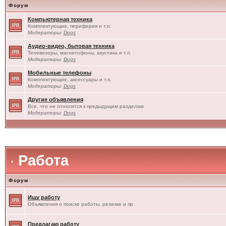
Форум
Компьютерная техника
Комплектующие, периферия и т.п.
Модераторы:
Dogs
Аудио-видео, бытовая техника
Телевизоры, магнитофоны, акустика и т.п.
Модераторы:
Dogs
Мобильные телефоны
Комплектующие, аксессуары и т.п.
Модераторы:
Dogs
Другие объявления
Все, что не относится к предыдущим разделам
Модераторы:
Dogs
Работа
Форум
Ищу работу
Объявления о поиске работы, резюме и пр.
Предлагаю работу