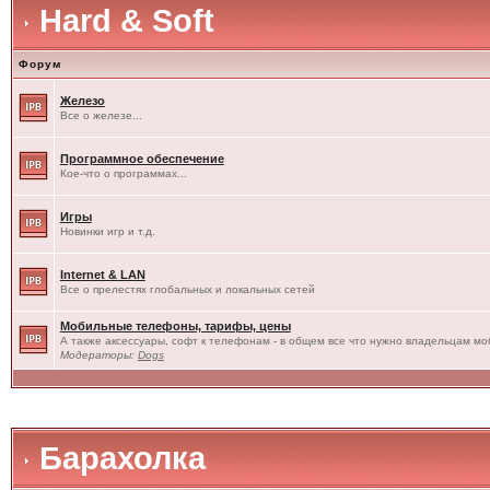
Hard & Soft
Форум
Железо
Все о железе...
Программное обеспечение
Кое-что о программах...
Игры
Новинки игр и т.д.
Internet & LAN
Все о прелестях глобальных и локальных сетей
Мобильные телефоны, тарифы, цены
А также аксессуары, софт к телефонам - в общем все что нужно владельцам моб
Модераторы:
Dogs
Барахолка