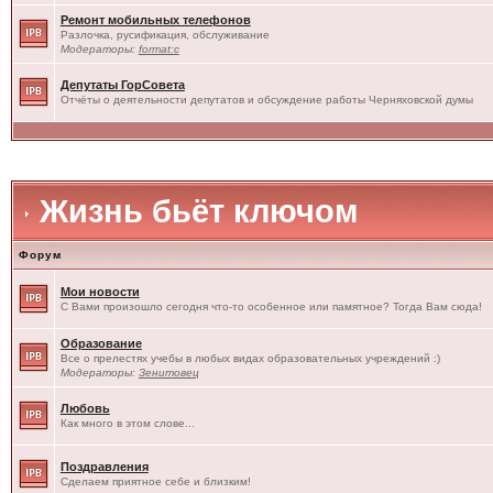
Ремонт мобильных телефонов
Разлочка, русификация, обслуживание
Модераторы:
format:c
Депутаты ГорСовета
Отчёты о деятельности депутатов и обсуждение работы Черняховской думы
Жизнь бьёт ключом
Форум
Мои новости
С Вами произошло сегодня что-то особенное или памятное? Тогда Вам сюда!
Образование
Все о прелестях учебы в любых видах образовательных учреждений :)
Модераторы:
Зенитовец
Любовь
Как много в этом слове...
Поздравления
Сделаем приятное себе и близким!