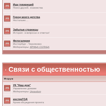
Ищу товарищей
Поиск друзей, знакомства
Город моего детства
Ностальжи....
Забытые страницы
История - в вопросах и ответах!
Фотогалерея
Инстербург - Черняховск
Модераторы:
ЖРИЦА СОЛНЦА
Связи с общественностью
Форум
УК "Наш дом"
Управление домами
Модераторы:
Upravdom
инстерГОД
Архив обсуждения проекта