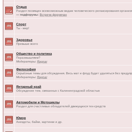
Отдых
Раздел посвящен всевозможным видам человеческого релаксирования организм
— подфорумы:
Встречи форумчан
Спорт
Ты - мир!
Здоровье
Превыше всего
Общество и политика
Поразмышляем?
Модераторы:
Ragnar
Философия
Серьёзные темы для обсуждения. Весь мат и флуд будет удаляться без предуп
Модераторы:
Ragnar
Янтарный край
Обсуждение тем, связанных с Калининградской областью
Автомобили и Мотоциклы
Раздел для счастливых обладателей движущихся тех-средств
Юмор
Анекдоты, байки, картинки и др.