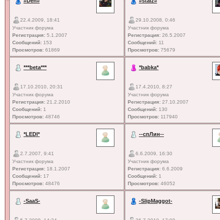
#Den#
#staiz#
22.4.2009, 18:41
29.10.2008, 0:46
Участник форума
Участник форума
Регистрация:
5.1.2007
Регистрация:
26.5.2007
Сообщений:
153
Сообщений:
11
Просмотров:
61869
Просмотров:
75679
***beta***
*babka*
17.10.2010, 20:31
17.4.2010, 8:27
Участник форума
Участник форума
Регистрация:
21.2.2010
Регистрация:
27.10.2007
Сообщений:
1
Сообщений:
130
Просмотров:
48746
Просмотров:
117940
*LEDI*
--спЛин--
2.7.2007, 9:41
6.6.2009, 16:30
Участник форума
Участник форума
Регистрация:
18.1.2007
Регистрация:
6.6.2009
Сообщений:
17
Сообщений:
1
Просмотров:
48476
Просмотров:
46052
-SaaS-
-SlipMaggot-