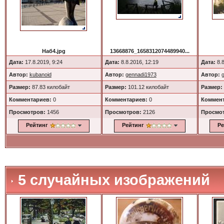
Наб4.jpg
13668876_1658312074489940...
Дата:
17.8.2019, 9:24
Дата:
8.8.2016, 12:19
Дата:
8.8
Автор:
kubanoid
Автор:
gennadi1973
Автор:
Размер:
87.83 килобайт
Размер:
101.12 килобайт
Размер:
Комментариев:
0
Комментариев:
0
Коммент
Просмотров:
1456
Просмотров:
2126
Просмо
Рейтинг
Рейтинг
Ре
5 случайных изображений