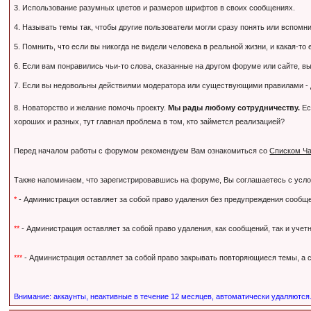
3. Использование разумных цветов и размеров шрифтов в своих сообщениях.
4. Называть темы так, чтобы другие пользователи могли сразу понять или вспомнить,
5. Помнить, что если вы никогда не видели человека в реальной жизни, и какая-то
6. Если вам понравились чьи-то слова, сказанные на другом форуме или сайте, вы
7. Если вы недовольны действиями модератора или существующими правилами - дл
8. Новаторство и желание помочь проекту.
Мы рады любому сотрудничеству.
Ес
хороших и разных, тут главная проблема в том, кто займется реализацией?
Перед началом работы с форумом рекомендуем Вам ознакомиться со
Списком Ча
Также напоминаем, что зарегистрировавшись на форуме, Вы соглашаетесь с усл
*
- Администрация оставляет за собой право удаления без предупреждения сообще
**
- Администрация оставляет за собой право удаления, как сообщений, так и уче
***
- Администрация оставляет за собой право закрывать повторяющиеся темы, а с
Внимание: аккаунты, неактивные в течение 12 месяцев, автоматически удаляются