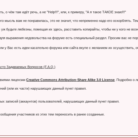
 о чём там идёт речь, а не "Help!!!", или, к примеру, "А я такое ТАКОЕ знаю!!!"
 его мысль вам не понравилась, это не значит, что непременно надо его оскорблять. 
 уж будьте любезны, помещая их здесь, расставить копирайты, чтобы ни у кого не воз
я выражения недовольства на форуме есть специальный раздел. Просим вас не порти
ли у Вас есть идеи касательно форума или сайта вкупе с желанием их осуществить, 
сто Задаваемых Вопросов (F.A.Q.)
овиями лицензии
Creative Commons Attribution-Share Alike 3.0 License
. Подробно о 
ний (или их части) нарушающих данный пункт правил.
тных записей (аккаунтов) пользователей, нарушающих данный пункт правил.
ообщения участников из этих тем переносить в ранее созданные.
.