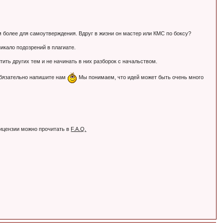
Тем более для самоутверждения. Вдруг в жизни он мастер или КМС по боксу?
никало подозрений в плагиате.
ть других тем и не начинать в них разборок с начальством.
обязательно напишите нам
Мы понимаем, что идей может быть очень много
лицензии можно прочитать в
F.A.Q.