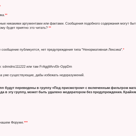
*
ка.
**
нные никакими аргументами или фактами. Сообщения подобного содержания могут быт
кому будет приятно это читать?
**
е сообщение публикуется, нет предупреждения типа "Ненормативная Лексика".
*
ер: sdnndns111222 или там FrAggWvvEk-OppDm
 на уже существующие, дабы избежать недоразумений.
п будут переведены в группу «Под присмотром» с включенным фильтром мата
да в эту группу, может быть удалено модератором без предупреждения. Крайняя
 нашем Форуме.
***