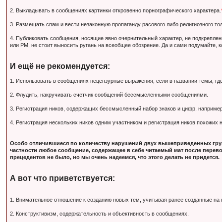
2. Выкладывать в сообщениях картинки откровенно порнографического характера.
3. Размещать спам и вести незаконную пропаганду расового либо религиозного тол
4. Публиковать сообщения, носящие явно очернительный характер, не подкрепле
или PM, не стоит выносить ругань на всеобщее обозрение. Да и сами подумайте, 
И ещё не рекомендуется:
1. Использовать в сообщениях нецензурные выражения, если в названии темы, гд
2. Флудить, накручивать счетчик сообщений бессмысленными сообщениями.
3. Регистрация ников, содержащих бессмысленный набор знаков и цифр, наприм
4. Регистрация нескольких ников одним участником и регистрация ников похожих
Особо отличившиеся по количеству нарушений двух вышеприведенных груп
частности любое сообщение, содержащее в себе читаемый мат после перево
прецедентов не было, но мы очень надеемся, что этого делать не придется.
А вот что приветствуется:
1. Внимательное отношение к созданию новых тем, учитывая ранее созданные на
2. Конструктивизм, содержательность и объективность в сообщениях.