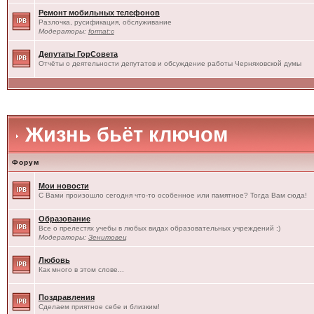
Ремонт мобильных телефонов
Разлочка, русификация, обслуживание
Модераторы:
format:c
Депутаты ГорСовета
Отчёты о деятельности депутатов и обсуждение работы Черняховской думы
Жизнь бьёт ключом
Форум
Мои новости
С Вами произошло сегодня что-то особенное или памятное? Тогда Вам сюда!
Образование
Все о прелестях учебы в любых видах образовательных учреждений :)
Модераторы:
Зенитовец
Любовь
Как много в этом слове...
Поздравления
Сделаем приятное себе и близким!