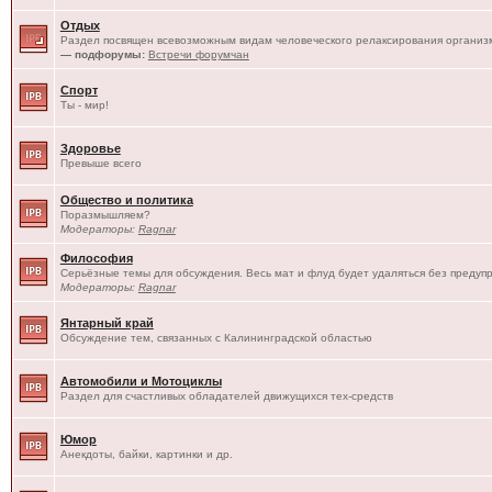
Отдых
Раздел посвящен всевозможным видам человеческого релаксирования организм
— подфорумы:
Встречи форумчан
Спорт
Ты - мир!
Здоровье
Превыше всего
Общество и политика
Поразмышляем?
Модераторы:
Ragnar
Философия
Серьёзные темы для обсуждения. Весь мат и флуд будет удаляться без предуп
Модераторы:
Ragnar
Янтарный край
Обсуждение тем, связанных с Калининградской областью
Автомобили и Мотоциклы
Раздел для счастливых обладателей движущихся тех-средств
Юмор
Анекдоты, байки, картинки и др.