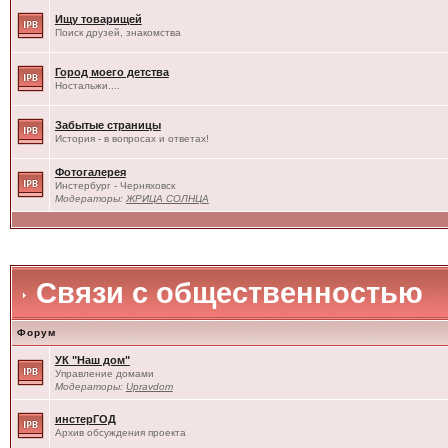
Ищу товарищей
Поиск друзей, знакомства
Город моего детства
Ностальжи....
Забытые страницы
История - в вопросах и ответах!
Фотогалерея
Инстербург - Черняховск
Модераторы:
ЖРИЦА СОЛНЦА
Связи с общественностью
Форум
УК "Наш дом"
Управление домами
Модераторы:
Upravdom
инстерГОД
Архив обсуждения проекта