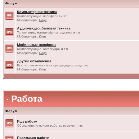
Форум
Компьютерная техника
Комплектующие, периферия и т.п.
Модераторы:
Dogs
Аудио-видео, бытовая техника
Телевизоры, магнитофоны, акустика и т.п.
Модераторы:
Dogs
Мобильные телефоны
Комплектующие, аксессуары и т.п.
Модераторы:
Dogs
Другие объявления
Все, что не относится к предыдущим разделам
Модераторы:
Dogs
Работа
Форум
Ищу работу
Объявления о поиске работы, резюме и пр.
Предлагаю работу