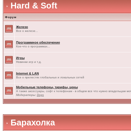
Hard & Soft
Форум
Железо
Все о железе...
Программное обеспечение
Кое-что о программах...
Игры
Новинки игр и т.д.
Internet & LAN
Все о прелестях глобальных и локальных сетей
Мобильные телефоны, тарифы, цены
А также аксессуары, софт к телефонам - в общем все что нужно владельцам моб
Модераторы:
Dogs
Барахолка