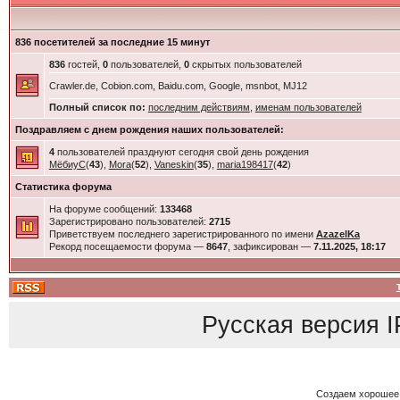
836 посетителей за последние 15 минут
836
гостей,
0
пользователей,
0
скрытых пользователей
Crawler.de, Cobion.com, Baidu.com, Google, msnbot, MJ12
Полный список по:
последним действиям
,
именам пользователей
Поздравляем с днем рождения наших пользователей:
4
пользователей празднуют сегодня свой день рождения
МёбиуС
(
43
),
Mora
(
52
),
Vaneskin
(
35
),
maria198417
(
42
)
Статистика форума
На форуме сообщений:
133468
Зарегистрировано пользователей:
2715
Приветствуем последнего зарегистрированного по имени
AzazelKa
Рекорд посещаемости форума —
8647
, зафиксирован —
7.11.2025, 18:17
Русская версия
I
Создаем хорошее