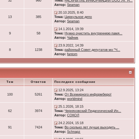
32
960
Тема:
РАСКРЫТИЕ ИНФОРМАЦИИ ООО УК "Н...
Автор:
Seaman
20.10.2025, 8:40
13
385
Тема:
Циркульное депо
Автор:
Seaman
14.1.2014, 19:39
9
58
Тема:
Нужно очистить внутреннюю памя...
Автор:
Чайник
23.9.2022, 14:39
8
1238
Тема:
районный Совет депутатов мо "Ч...
Автор:
fantom
Тем
Ответов
Последнее сообщение
12.9.2025, 13:24
100
5261
Тема:
От Всемирного информбюро!
Автор:
worldmind
25.1.2026, 18:15
62
3974
Тема:
Черняховский Педагогический Ин...
Автор:
СОКОЛ
24.2.2024, 15:18
91
7424
Тема:
Во сколько лет лучше выходить ...
Автор:
Schnapz