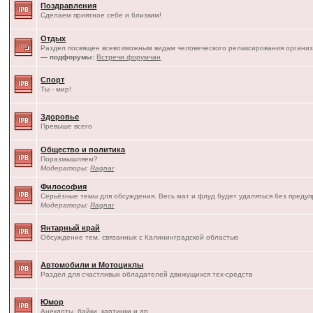
Поздравления
Сделаем приятное себе и близким!
Отдых
Раздел посвящен всевозможным видам человеческого релаксирования организ
— подфорумы:
Встречи форумчан
Спорт
Ты - мир!
Здоровье
Превыше всего
Общество и политика
Поразмышляем?
Модераторы:
Ragnar
Философия
Серьёзные темы для обсуждения. Весь мат и флуд будет удаляться без преду
Модераторы:
Ragnar
Янтарный край
Обсуждение тем, связанных с Калининградской областью
Автомобили и Мотоциклы
Раздел для счастливых обладателей движущихся тех-средств
Юмор
Анекдоты, байки, картинки и др.