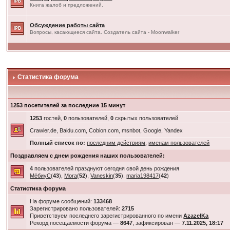
Книга жалоб и предложений.
Обсуждение работы сайта
Вопросы, касающиеся сайта. Создатель сайта - Moonwalker
Статистика форума
1253 посетителей за последние 15 минут
1253
гостей,
0
пользователей,
0
скрытых пользователей
Crawler.de, Baidu.com, Cobion.com, msnbot, Google, Yandex
Полный список по:
последним действиям
,
именам пользователей
Поздравляем с днем рождения наших пользователей:
4
пользователей празднуют сегодня свой день рождения
МёбиуС
(
43
),
Mora
(
52
),
Vaneskin
(
35
),
maria198417
(
42
)
Статистика форума
На форуме сообщений:
133468
Зарегистрировано пользователей:
2715
Приветствуем последнего зарегистрированного по имени
AzazelKa
Рекорд посещаемости форума —
8647
, зафиксирован —
7.11.2025, 18:17