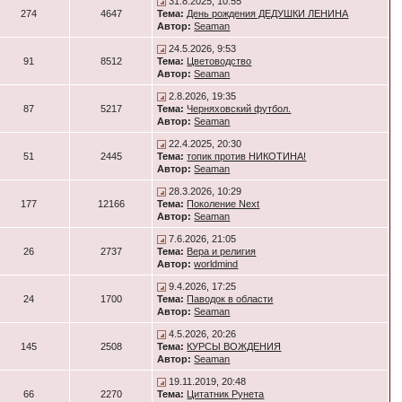
31.8.2025, 10:55
274
4647
Тема:
День рождения ДЕДУШКИ ЛЕНИНА
Автор:
Seaman
24.5.2026, 9:53
91
8512
Тема:
Цветоводство
Автор:
Seaman
2.8.2026, 19:35
87
5217
Тема:
Черняховский футбол.
Автор:
Seaman
22.4.2025, 20:30
51
2445
Тема:
топик против НИКОТИНА!
Автор:
Seaman
28.3.2026, 10:29
177
12166
Тема:
Поколение Next
Автор:
Seaman
7.6.2026, 21:05
26
2737
Тема:
Вера и религия
Автор:
worldmind
9.4.2026, 17:25
24
1700
Тема:
Паводок в области
Автор:
Seaman
4.5.2026, 20:26
145
2508
Тема:
КУРСЫ ВОЖДЕНИЯ
Автор:
Seaman
19.11.2019, 20:48
66
2270
Тема:
Цитатник Рунета