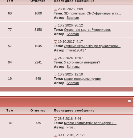
Тем
Ответов
Последнее сообщение
23.10.2025, 7:09
60
1000
Тема:
3D-принтеры, CNC-фрейзеры и та...
Автор:
Seaman
10.2.2026, 20:12
77
3150
Тема:
Открытые карты: Черняховск
Автор:
Seaman
19.10.2017, 4:17
57
1645
Тема:
Лучшие игры в жанре приключени...
Автор:
maria198417
24.2.2024, 15:07
94
2241
Тема:
У кого какой интернет?
Автор:
Schnapz
10.9.2025, 12:19
19
849
Тема:
какие телефоны лучше
Автор:
Seaman
Тем
Ответов
Последнее сообщение
28.6.2016, 8:44
141
735
Тема:
Куплю клавиатуру Acer Aspire 1...
Автор:
Frost
30.11.2016, 21:53