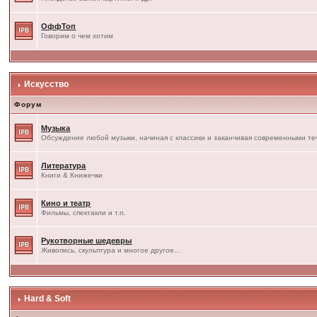
ОффТоп
Говорим о чем хотим
Искусство
Форум
Музыка
Обсуждение любой музыки, начиная с классики и заканчивая современными т
Литература
Книги & Книжечки
Кино и театр
Фильмы, спектакли и т.п.
Рукотворные шедевры
Живопись, скульптура и многое другое...
Hard & Soft