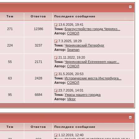
Тем
Ответов
Последнее сообщение
13.6.2026, 19:41
271
12386
Тема:
Благоустройство города Черняхо...
Автор:
СОКОЛ
7.3.2025, 18:29
224
3237
Тема:
Черняховский Петербург
Автор:
Seaman
21.11.2022, 19:20
55
2171
Тема:
Черняховский Extreeeeem нашег...
Автор:
СОКОЛ
31.5.2026, 20:53
63
2428
Тема:
Исторические места Инстербурга...
Автор:
СОКОЛ
23.7.2026, 14:01
95
6684
Тема:
Ужасы нашего городка
Автор:
Viktor
Тем
Ответов
Последнее сообщение
1.12.2019, 12:40