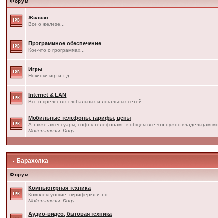
Форум
Железо
Все о железе...
Программное обеспечение
Кое-что о программах...
Игры
Новинки игр и т.д.
Internet & LAN
Все о прелестях глобальных и локальных сетей
Мобильные телефоны, тарифы, цены
А также аксессуары, софт к телефонам - в общем все что нужно владельцам мо
Модераторы:
Dogs
Барахолка
Форум
Компьютерная техника
Комплектующие, периферия и т.п.
Модераторы:
Dogs
Аудио-видео, бытовая техника