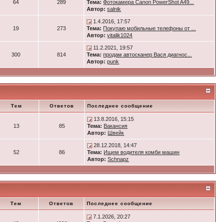
64
289
Тема:
Фотокамера Canon PowerShot A49...
Автор:
salnik
1.4.2016, 17:57
19
273
Тема:
Покупаю мобильные телефоны от ...
Автор:
vitalik1024
11.2.2021, 19:57
300
814
Тема:
продам автосканер Вася диагнос...
Автор:
punk
Тем
Ответов
Последнее сообщение
13.8.2016, 15:15
13
85
Тема:
Вакансия
Автор:
Швейк
28.12.2018, 14:47
52
86
Тема:
Ищем водителя комби машин
Автор:
Schnapz
Тем
Ответов
Последнее сообщение
7.1.2026, 20:27