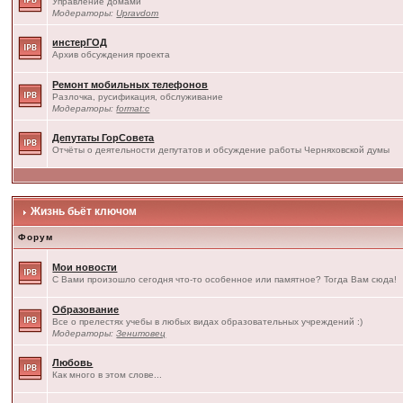
Управление домами
Модераторы:
Upravdom
инстерГОД
Архив обсуждения проекта
Ремонт мобильных телефонов
Разлочка, русификация, обслуживание
Модераторы:
format:c
Депутаты ГорСовета
Отчёты о деятельности депутатов и обсуждение работы Черняховской думы
Жизнь бьёт ключом
Форум
Мои новости
С Вами произошло сегодня что-то особенное или памятное? Тогда Вам сюда!
Образование
Все о прелестях учебы в любых видах образовательных учреждений :)
Модераторы:
Зенитовец
Любовь
Как много в этом слове...