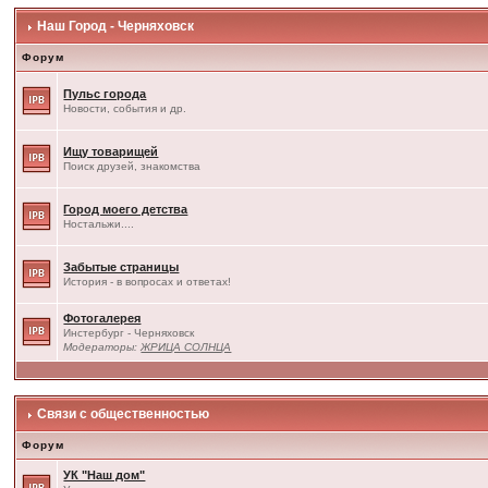
Наш Город - Черняховск
Форум
Пульс города
Новости, события и др.
Ищу товарищей
Поиск друзей, знакомства
Город моего детства
Ностальжи....
Забытые страницы
История - в вопросах и ответах!
Фотогалерея
Инстербург - Черняховск
Модераторы:
ЖРИЦА СОЛНЦА
Связи с общественностью
Форум
УК "Наш дом"