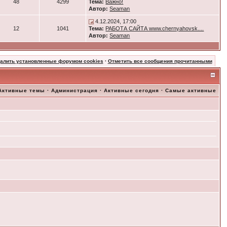
48
4299
Тема:
Важно!
Автор:
Seaman
4.12.2024, 17:00
12
1041
Тема:
РАБОТА САЙТА www.chernyahovsk....
Автор:
Seaman
далить установленные форумом cookies
·
Отметить все сообщения прочитанными
Активные темы
·
Администрация
·
Активные сегодня
·
Самые активные