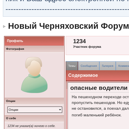
-----------------------------------------------
Новый Черняховский Форум
1234
Профиль
Участник форума
Фотография
Темы
Сообщения
Галерея
Коммен
Содержимое
опасные водители
На пешеходном переходе ост
Опции
пропустить пешеходов. Но ед
не остановился, а поехал да
Опции
погиб маленький ребёнок.
О себе
1234 не указал(а) ничего о себе.