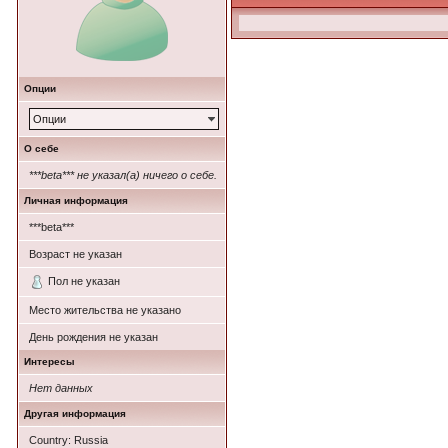
Опции
Опции
О себе
***beta*** не указал(а) ничего о себе.
Личная информация
***beta***
Возраст не указан
Пол не указан
Место жительства не указано
День рождения не указан
Интересы
Нет данных
Другая информация
Country: Russia