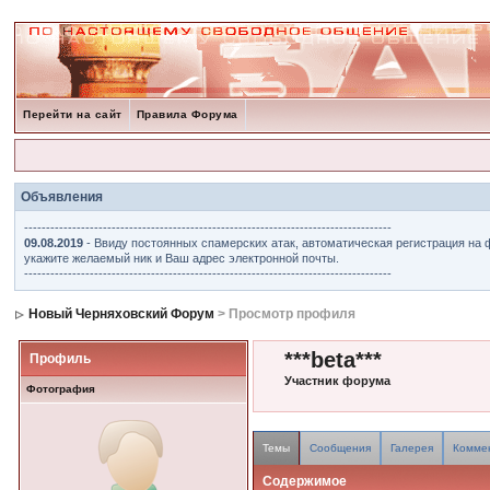
Перейти на сайт
Правила Форума
Объявления
------------------------------------------------------------------------------------
09.08.2019
- Ввиду постоянных спамерских атак, автоматическая регистрация на 
укажите желаемый ник и Ваш адрес электронной почты.
------------------------------------------------------------------------------------
Новый Черняховский Форум
> Просмотр профиля
***beta***
Профиль
Участник форума
Фотография
Темы
Сообщения
Галерея
Комме
Содержимое