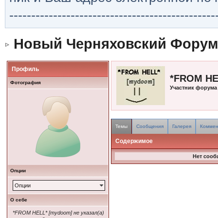
-----------------------------------------------
Новый Черняховский Форум
Профиль
*FROM HE
Фотография
Участник форума
Темы
Сообщения
Галерея
Коммен
Содержимое
Нет сооб
Опции
Опции
О себе
*FROM HELL* [mydoom] не указал(а)