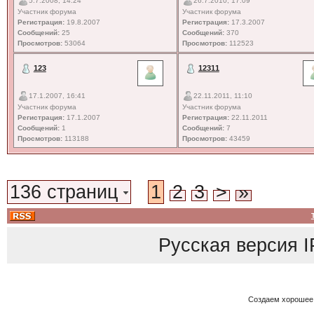
5.7.2008, 14:24
26.7.2010, 17:09
Участник форума
Участник форума
Регистрация:
19.8.2007
Регистрация:
17.3.2007
Сообщений:
25
Сообщений:
370
Просмотров:
53064
Просмотров:
112523
123
12311
17.1.2007, 16:41
22.11.2011, 11:10
Участник форума
Участник форума
Регистрация:
17.1.2007
Регистрация:
22.11.2011
Сообщений:
1
Сообщений:
7
Просмотров:
113188
Просмотров:
43459
136 страниц
1
2
3
>
»
Русская версия
I
Создаем хорошее