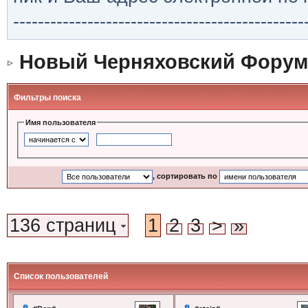
-----------------------------------------------
Новый Черняховский Форум
Фильтры поиска
Имя пользователя
, сортировать по
136 страниц
1
2
3
>
»
Список пользователей