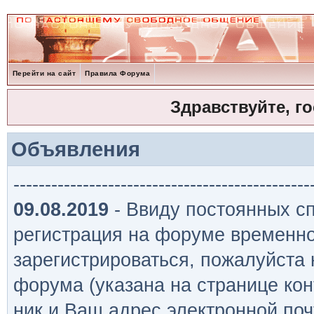
Перейти на сайт
Правила Форума
Здравствуйте, г
Объявления
-----------------------------------------------
09.08.2019
- Ввиду постоянных сп
регистрация на форуме временно
зарегистрироваться, пожалуйста
форума (указана на странице кон
ник и Ваш адрес электронной поч