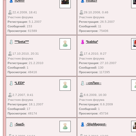
#Den#
#staiz#
22.4.2009, 18:41
29.10.2008, 0:46
Участник форума
Участник форума
Регистрация:
5.1.2007
Регистрация:
26.5.2007
Сообщений:
153
Сообщений:
11
Просмотров:
61589
Просмотров:
75406
***beta***
*babka*
17.10.2010, 20:31
17.4.2010, 8:27
Участник форума
Участник форума
Регистрация:
21.2.2010
Регистрация:
27.10.2007
Сообщений:
1
Сообщений:
130
Просмотров:
48416
Просмотров:
117295
*LEDI*
--спЛин--
2.7.2007, 9:41
6.6.2009, 16:30
Участник форума
Участник форума
Регистрация:
18.1.2007
Регистрация:
6.6.2009
Сообщений:
17
Сообщений:
1
Просмотров:
48174
Просмотров:
45734
-SaaS-
-SlipMaggot-