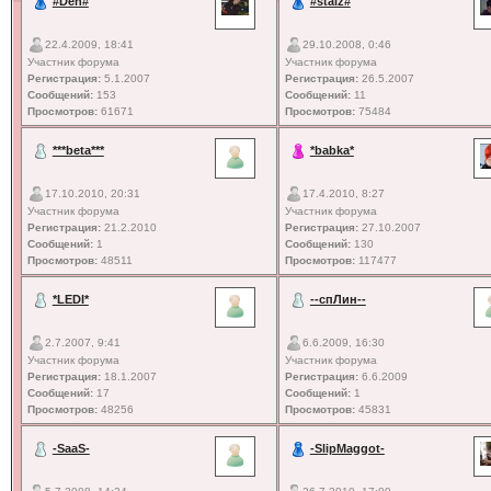
#Den#
#staiz#
22.4.2009, 18:41
29.10.2008, 0:46
Участник форума
Участник форума
Регистрация:
5.1.2007
Регистрация:
26.5.2007
Сообщений:
153
Сообщений:
11
Просмотров:
61671
Просмотров:
75484
***beta***
*babka*
17.10.2010, 20:31
17.4.2010, 8:27
Участник форума
Участник форума
Регистрация:
21.2.2010
Регистрация:
27.10.2007
Сообщений:
1
Сообщений:
130
Просмотров:
48511
Просмотров:
117477
*LEDI*
--спЛин--
2.7.2007, 9:41
6.6.2009, 16:30
Участник форума
Участник форума
Регистрация:
18.1.2007
Регистрация:
6.6.2009
Сообщений:
17
Сообщений:
1
Просмотров:
48256
Просмотров:
45831
-SaaS-
-SlipMaggot-