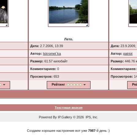
Лето.
Дата:
2.7.2006, 13:39
Дата:
23.9.2009,
Автор:
Iskromet`ka
Автор:
patriot
Размер:
61.57 килобайт
Размер:
446.76 
Комментариев:
0
Комментариев:
Просмотров:
653
Просмотров:
1
Рейтинг
Ре
Текстовая версия
Powered By
IP.Gallery
© 2026 IPS, Inc.
Создаем хорошее настроение вот уже
7987
-й день :)