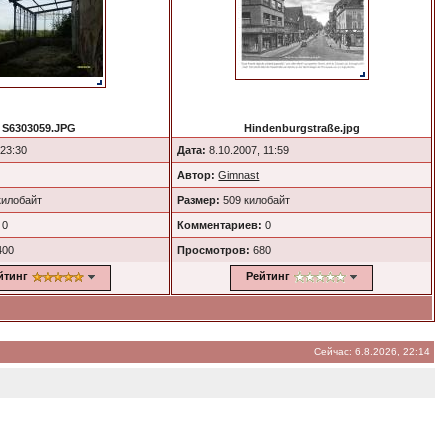
S6303059.JPG
Hindenburgstraße.jpg
 23:30
Дата:
8.10.2007, 11:59
Автор:
Gimnast
килобайт
Размер:
509 килобайт
0
Комментариев:
0
400
Просмотров:
680
йтинг
Рейтинг
Сейчас: 6.8.2026, 22:14