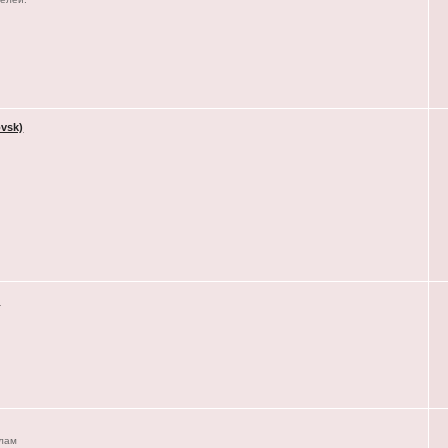
vsk)
)
елам