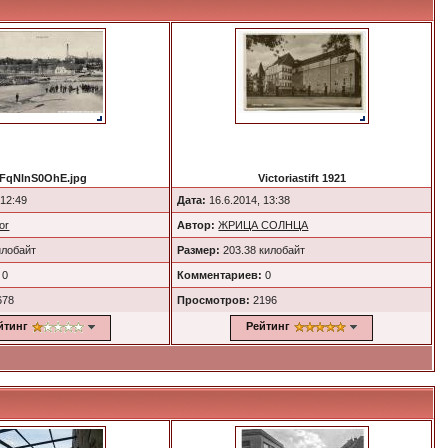
FqNlnS0OhE.jpg
Victoriastift 1921
 12:49
Дата:
16.6.2014, 13:38
or
Автор:
ЖРИЦА СОЛНЦА
илобайт
Размер:
203.38 килобайт
0
Комментариев:
0
678
Просмотров:
2196
йтинг
Рейтинг