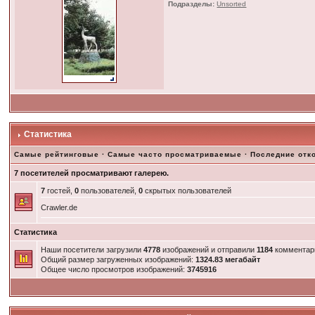
Подразделы:
Unsorted
Статистика
Самые рейтинговые
·
Самые часто просматриваемые
·
Последние отк
7 посетителей просматривают галерею.
7
гостей,
0
пользователей,
0
скрытых пользователей
Crawler.de
Статистика
Наши посетители загрузили
4778
изображений и отправили
1184
комментар
Общий размер загруженных изображений:
1324.83 мегабайт
Общее число просмотров изображений:
3745916