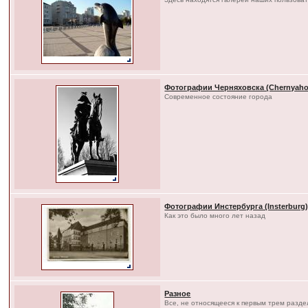
Фотографии Черняховска (Chernyaho
Современное состояние города
Фотографии Инстербурга (Insterburg
Как это было много лет назад
Разное
Все, не относящееся к первым трем разд