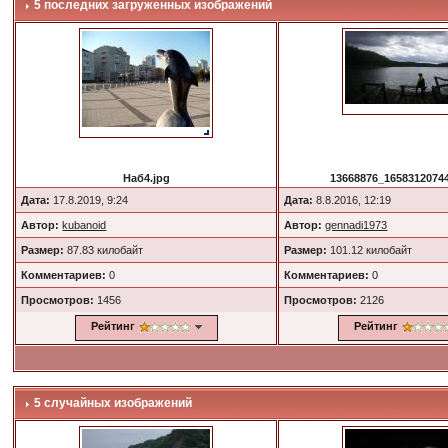
5 последних загруженных изображений
Наб4.jpg
13668876_16583120744
Дата:
17.8.2019, 9:24
Дата:
8.8.2016, 12:19
Автор:
kubanoid
Автор:
gennadi1973
Размер:
87.83 килобайт
Размер:
101.12 килобайт
Комментариев:
0
Комментариев:
0
Просмотров:
1456
Просмотров:
2126
Рейтинг
Рейтинг
5 случайных изображений