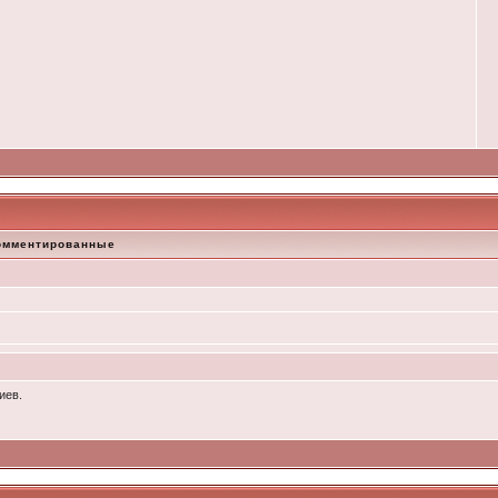
омментированные
иев.