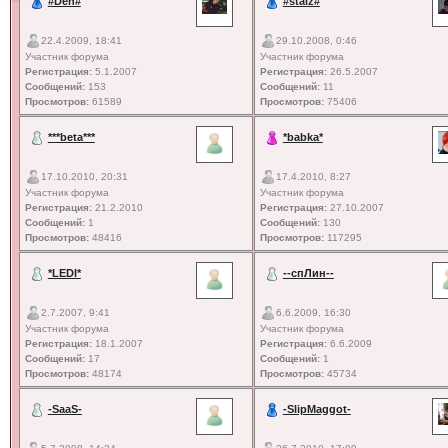
#Den#
#staiz#
22.4.2009, 18:41
29.10.2008, 0:46
Участник форума
Участник форума
Регистрация:
5.1.2007
Регистрация:
26.5.2007
Сообщений:
153
Сообщений:
11
Просмотров:
61589
Просмотров:
75406
***beta***
*babka*
17.10.2010, 20:31
17.4.2010, 8:27
Участник форума
Участник форума
Регистрация:
21.2.2010
Регистрация:
27.10.2007
Сообщений:
1
Сообщений:
130
Просмотров:
48416
Просмотров:
117295
*LEDI*
--спЛин--
2.7.2007, 9:41
6.6.2009, 16:30
Участник форума
Участник форума
Регистрация:
18.1.2007
Регистрация:
6.6.2009
Сообщений:
17
Сообщений:
1
Просмотров:
48174
Просмотров:
45734
-SaaS-
-SlipMaggot-