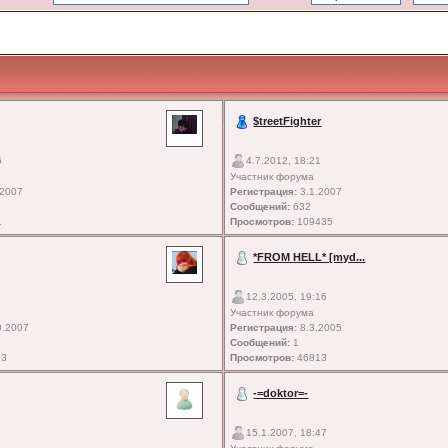
$treetFighter
6
4.7.2012, 18:21
Участник форума
.2007
Регистрация:
3.1.2007
Сообщений:
632
1
Просмотров:
109435
*FROM HELL* [myd...
12.3.2005, 19:16
Участник форума
0.2007
Регистрация:
8.3.2005
Сообщений:
1
93
Просмотров:
46813
-=doktor=-
15.1.2007, 18:47