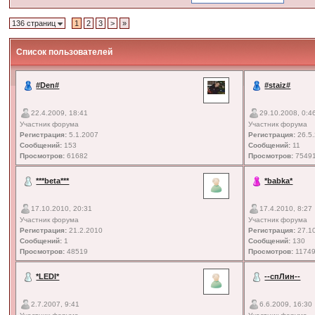
136 страниц
1
2
3
>
»
Список пользователей
#Den#
#staiz#
22.4.2009, 18:41
29.10.2008, 0:4
Участник форума
Участник форума
Регистрация:
5.1.2007
Регистрация:
26.5
Сообщений:
153
Сообщений:
11
Просмотров:
61682
Просмотров:
7549
***beta***
*babka*
17.10.2010, 20:31
17.4.2010, 8:27
Участник форума
Участник форума
Регистрация:
21.2.2010
Регистрация:
27.1
Сообщений:
1
Сообщений:
130
Просмотров:
48519
Просмотров:
1174
*LEDI*
--спЛин--
2.7.2007, 9:41
6.6.2009, 16:30