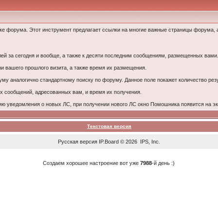
ке форума. Этот инструмент предлагает ссылки на многие важные страницы форума, 
ей за сегодня и вообще, а также к десяти последним сообщениям, размещенных вами
и вашего прошлого визита, а также время их размещения.
уму аналогично стандартному поиску по форуму. Данное поле покажет количество резу
х сообщений, адресованных вам, и время их получения.
ю уведомления о новых ЛС, при получении нового ЛС окно Помошника появится на эк
Текстовая версия
Русская версия
IP.Board
© 2026
IPS, Inc
.
Создаем хорошее настроение вот уже
7988
-й день :)