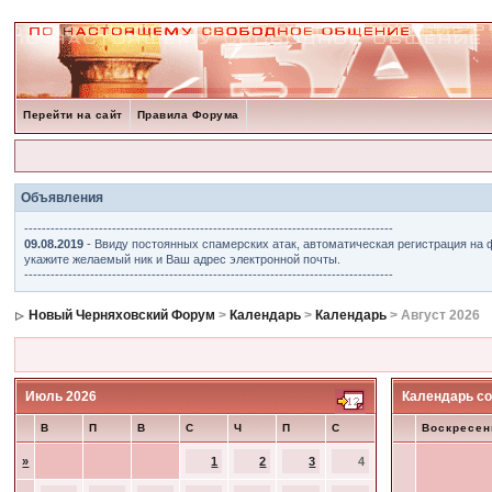
Перейти на сайт
Правила Форума
Объявления
------------------------------------------------------------------------------------
09.08.2019
- Ввиду постоянных спамерских атак, автоматическая регистрация на 
укажите желаемый ник и Ваш адрес электронной почты.
------------------------------------------------------------------------------------
Новый Черняховский Форум
>
Календарь
>
Календарь
> Август 2026
Июль 2026
Календарь со
В
П
В
С
Ч
П
С
Воскресен
»
1
2
3
4