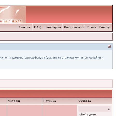
Галерея
F.A.Q.
Календарь
Пользователи
Поиск
Помощь
а почту администратора форума (указана на странице контактов на сайте) и
Четверг
Пятница
Суббота
1
chief, с днем