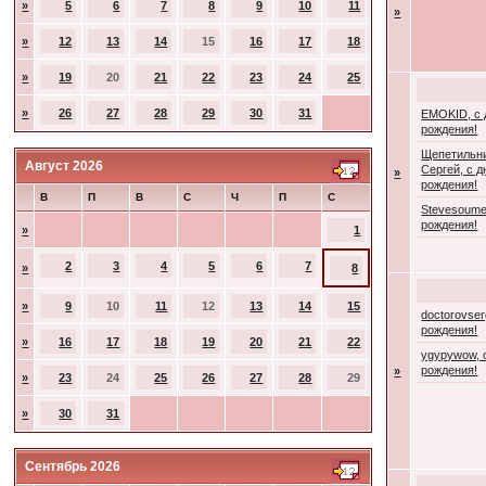
»
5
6
7
8
9
10
11
»
»
12
13
14
15
16
17
18
»
19
20
21
22
23
24
25
»
26
27
28
29
30
31
EMOKID, с
рождения!
Щепетильн
Август 2026
Сергей, с 
»
рождения!
В
П
В
С
Ч
П
С
Stevesoume
рождения!
»
1
2
3
4
5
6
7
»
8
»
9
10
11
12
13
14
15
doctorovser
рождения!
»
16
17
18
19
20
21
22
ygypywow, 
рождения!
»
»
23
24
25
26
27
28
29
»
30
31
Сентябрь 2026