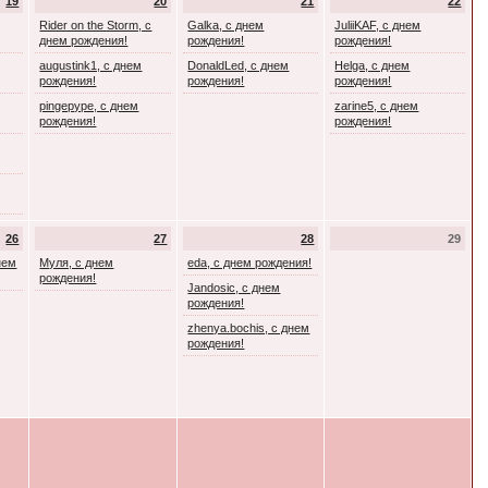
19
20
21
22
Rider on the Storm, с
Galka, с днем
JuliiKAF, с днем
днем рождения!
рождения!
рождения!
augustink1, с днем
DonaldLed, с днем
Helga, с днем
рождения!
рождения!
рождения!
pingepype, с днем
zarine5, с днем
рождения!
рождения!
26
27
28
29
днем
Муля, с днем
eda, с днем рождения!
рождения!
Jandosic, с днем
рождения!
zhenya.bochis, с днем
рождения!