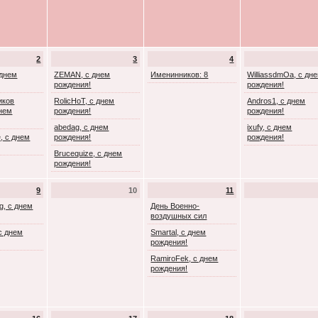
2
3
4
 днем
ZEMAN, с днем
Именинников: 8
WilliassdmOa, с дн
рождения!
рождения!
иков
RolicHoT, с днем
Andros1, с днем
днем
рождения!
рождения!
abedag, с днем
ixufy, с днем
, с днем
рождения!
рождения!
Brucequize, с днем
рождения!
9
10
11
g, с днем
День Военно-
воздушных сил
с днем
Smartal, с днем
рождения!
RamiroFek, с днем
рождения!