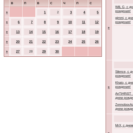
В
П
В
С
Ч
П
С
WilL G, с д
рождения!
»
1
2
3
4
5
gimmi, с дн
»
6
7
8
9
10
11
12
рождения!
»
»
13
14
15
16
17
18
19
»
20
21
22
23
24
25
26
»
27
28
29
30
Silence, с 
рождения!
Khato, с дн
рождения!
»
AnTiHRiST_
днем рожде
ZennoboxAc
днем рожде
MrX, с дне