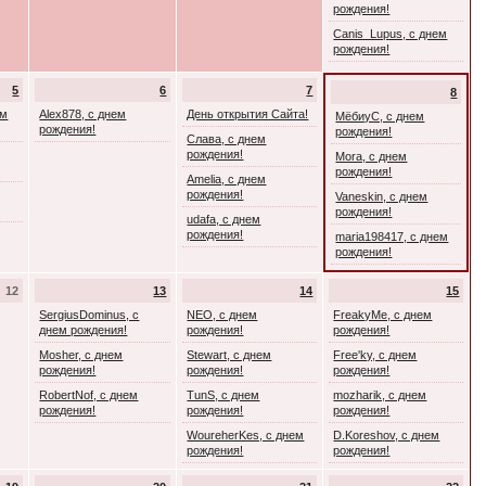
рождения!
Canis_Lupus, с днем
рождения!
5
6
7
8
ем
Alex878, с днем
День открытия Сайта!
МёбиуС, с днем
рождения!
рождения!
Слава, с днем
рождения!
Mora, с днем
рождения!
Amelia, с днем
рождения!
Vaneskin, с днем
рождения!
udafa, с днем
рождения!
maria198417, с днем
рождения!
12
13
14
15
SergiusDominus, с
NEO, с днем
FreakyMe, с днем
днем рождения!
рождения!
рождения!
Mosher, с днем
Stewart, с днем
Free'ky, с днем
рождения!
рождения!
рождения!
RobertNof, с днем
TunS, с днем
mozharik, с днем
рождения!
рождения!
рождения!
WoureherKes, с днем
D.Koreshov, с днем
рождения!
рождения!