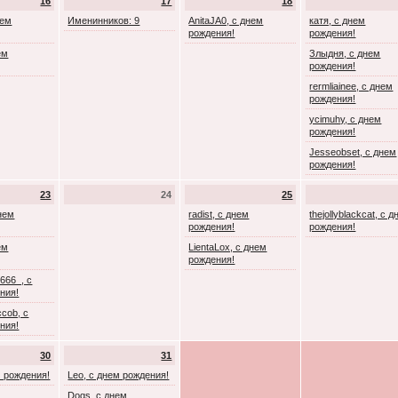
16
17
18
нем
Именинников: 9
AnitaJA0, с днем
катя, с днем
рождения!
рождения!
ем
Злыдня, с днем
рождения!
rermliainee, с днем
рождения!
ycimuhy, с днем
рождения!
Jesseobset, с днем
рождения!
23
24
25
днем
radist, с днем
thejollyblackcat, с 
рождения!
рождения!
ем
LientaLox, с днем
рождения!
666_, с
ния!
cob, с
ния!
30
31
м рождения!
Leo, с днем рождения!
Dogs, с днем