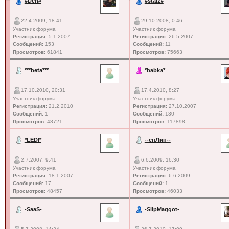
#Den#
#staiz#
22.4.2009, 18:41
29.10.2008, 0:46
Участник форума
Участник форума
Регистрация:
5.1.2007
Регистрация:
26.5.2007
Сообщений:
153
Сообщений:
11
Просмотров:
61841
Просмотров:
75663
***beta***
*babka*
17.10.2010, 20:31
17.4.2010, 8:27
Участник форума
Участник форума
Регистрация:
21.2.2010
Регистрация:
27.10.2007
Сообщений:
1
Сообщений:
130
Просмотров:
48721
Просмотров:
117898
*LEDI*
--спЛин--
2.7.2007, 9:41
6.6.2009, 16:30
Участник форума
Участник форума
Регистрация:
18.1.2007
Регистрация:
6.6.2009
Сообщений:
17
Сообщений:
1
Просмотров:
48457
Просмотров:
46033
-SaaS-
-SlipMaggot-