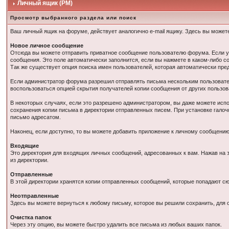
Личный ящик (PM)
Просмотр выбранного раздела или поиск
Ваш личный ящик на форуме, действует аналогично e-mail ящику. Здесь вы может
Новое личное сообщение
Отсюда вы можете отправить приватное сообщение пользователю форума. Если у 
сообщения. Это поле автоматически заполнится, если вы нажмете в каком-либо с
Так же существует опция поиска имен пользователей, которая автоматически пре
Если администратор форума разрешил отправлять письма нескольким пользовател
воспользоваться опцией скрытия получателей копии сообщения от других пользов
В некоторых случаях, если это разрешено администратором, вы даже можете исп
сохранения копии письма в директории отправленных писем. При установке гало
письмо адресатом.
Наконец, если доступно, то вы можете добавить приложение к личному сообщени
Входящие
Это директория для входящих личных сообщений, адресованных к вам. Нажав на 
из директории.
Отправленные
В этой директории хранятся копии отправленных сообщений, которые попадают с
Неотправленные
Здесь вы можете вернуться к любому письму, которое вы решили сохранить, для о
Очистка папок
Через эту опцию, вы можете быстро удалить все письма из любых ваших папок.