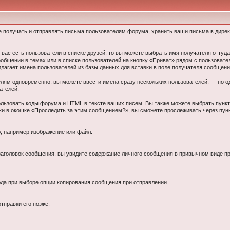
е получать и отправлять письма пользователям форума, хранить ваши письма в директ
вас есть пользователи в списке друзей, то вы можете выбрать имя получателя оттуд
ообщении в темах или в списке пользователей на кнопку «Приват» рядом с пользовате
длагает имена пользователей из базы данных для вставки в поле получателя сообщени
ям одновременно, вы можете ввести имена сразу нескольких пользователей, — по одн
ателей.
ользовать коды форума и HTML в тексте ваших писем. Вы также можете выбрать пунк
чки в окошке «Проследить за этим сообщением?», вы сможете прослеживать через пун
ю, например изображение или файл.
заголовок сообщения, вы увидите содержание личного сообщения в привычном виде п
юда при выборе опции копирования сообщения при отправлении.
тправки его позже.