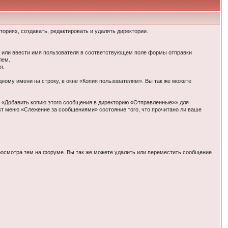
ориях, создавать, редактировать и удалять директории.
а или ввести имя пользователя в соответствующем поле формы отправки
лем.
я.
ому имени на строку, в окне «Копия пользователям». Вы так же можете
т «Добавить копию этого сообщения в директорию «Отправленные»» для
кт меню «Слежение за сообщениями» состояние того, что прочитано ли ваше
росмотра тем на форуме. Вы так же можете удалить или переместить сообщение