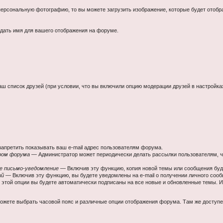
ерсональную фотографию, то вы можете загрузить изображение, которые будет отоб
адать имя для вашего отображения на форуме.
 список друзей (при условии, что вы включили опцию модерации друзей в настройка
апретить показывать ваш e-mail адрес пользователям форума.
ром форума
— Администратор может периодически делать рассылки пользователям, ч
е письмо-уведомление
— Включив эту функцию, копия новой темы или сообщения буде
ий
— Включив эту функцию, вы будете уведомлены на e-mail о получении личного соо
этой опции вы будете автоматически подписаны на все новые и обновленные темы. 
ожете выбрать часовой пояс и различные опции отображения форума. Там же доступен