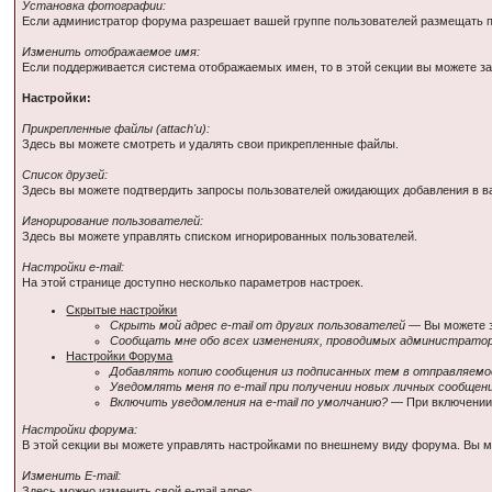
Установка фотографии:
Если администратор форума разрешает вашей группе пользователей размещать п
Изменить отображаемое имя:
Если поддерживается система отображаемых имен, то в этой секции вы можете з
Настройки:
Прикрепленные файлы (attach'и):
Здесь вы можете смотреть и удалять свои прикрепленные файлы.
Список друзей:
Здесь вы можете подтвердить запросы пользователей ожидающих добавления в ваш
Игнорирование пользователей:
Здесь вы можете управлять списком игнорированных пользователей.
Настройки e-mail:
На этой странице доступно несколько параметров настроек.
Скрытые настройки
Скрыть мой адрес e-mail от других пользователей
— Вы можете з
Сообщать мне обо всех изменениях, проводимых администрато
Настройки Форума
Добавлять копию сообщения из подписанных тем в отправляемо
Уведомлять меня по e-mail при получении новых личных сообщен
Включить уведомления на e-mail по умолчанию?
— При включении 
Настройки форума:
В этой секции вы можете управлять настройками по внешнему виду форума. Вы м
Изменить E-mail:
Здесь можно изменить свой e-mail адрес.