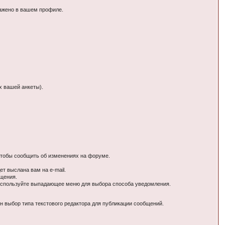
ражено в вашем профиле.
х вашей анкеты).
тобы сообщить об изменениях на форуме.
т выслана вам на e-mail.
бщения.
Используйте выпадающее меню для выбора способа уведомления.
 выбор типа текстового редактора для публикации сообщений.