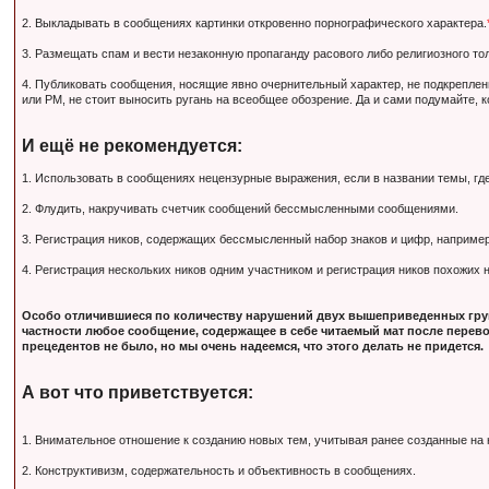
2. Выкладывать в сообщениях картинки откровенно порнографического характера.
3. Размещать спам и вести незаконную пропаганду расового либо религиозного тол
4. Публиковать сообщения, носящие явно очернительный характер, не подкрепле
или PM, не стоит выносить ругань на всеобщее обозрение. Да и сами подумайте, 
И ещё не рекомендуется:
1. Использовать в сообщениях нецензурные выражения, если в названии темы, гд
2. Флудить, накручивать счетчик сообщений бессмысленными сообщениями.
3. Регистрация ников, содержащих бессмысленный набор знаков и цифр, наприм
4. Регистрация нескольких ников одним участником и регистрация ников похожих
Особо отличившиеся по количеству нарушений двух вышеприведенных груп
частности любое сообщение, содержащее в себе читаемый мат после перево
прецедентов не было, но мы очень надеемся, что этого делать не придется.
А вот что приветствуется:
1. Внимательное отношение к созданию новых тем, учитывая ранее созданные на
2. Конструктивизм, содержательность и объективность в сообщениях.