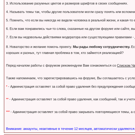
3. Использование разумных цветов и размеров шрифтов в своих сообщениях.
4. Называть темы так, чтобы другие пользователи могли сразу понять или вспомнить,
5. Помнить, что если вы никогда не видели человека в реальной жизни, и какая-то
6. Если вам понравились чьи-то слова, сказанные на другом форуме или сайте, вы
7. Если вы недовольны действиями модератора или существующими правилами - дл
8. Новаторство и желание помочь проекту.
Мы рады любому сотрудничеству.
Ес
хороших и разных, тут главная проблема в том, кто займется реализацией?
Перед началом работы с форумом рекомендуем Вам ознакомиться со
Списком Ча
Также напоминаем, что зарегистрировавшись на форуме, Вы соглашаетесь с усл
*
- Администрация оставляет за собой право удаления без предупреждения сообще
**
- Администрация оставляет за собой право удаления, как сообщений, так и уче
***
- Администрация оставляет за собой право закрывать повторяющиеся темы, а с
Внимание: аккаунты, неактивные в течение 12 месяцев, автоматически удаляются