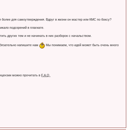
Тем более для самоутверждения. Вдруг в жизни он мастер или КМС по боксу?
никало подозрений в плагиате.
ть других тем и не начинать в них разборок с начальством.
обязательно напишите нам
Мы понимаем, что идей может быть очень много
лицензии можно прочитать в
F.A.Q.