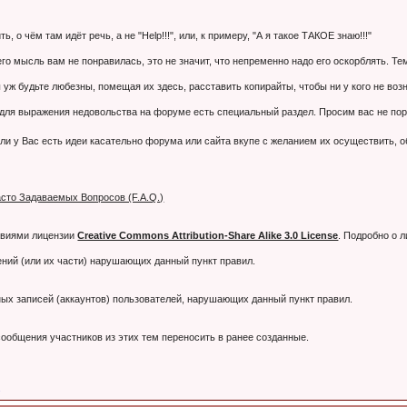
 о чём там идёт речь, а не "Help!!!", или, к примеру, "А я такое ТАКОЕ знаю!!!"
 его мысль вам не понравилась, это не значит, что непременно надо его оскорблять. 
 уж будьте любезны, помещая их здесь, расставить копирайты, чтобы ни у кого не воз
я выражения недовольства на форуме есть специальный раздел. Просим вас не порти
ли у Вас есть идеи касательно форума или сайта вкупе с желанием их осуществить, 
сто Задаваемых Вопросов (F.A.Q.)
овиями лицензии
Creative Commons Attribution-Share Alike 3.0 License
. Подробно о 
ний (или их части) нарушающих данный пункт правил.
тных записей (аккаунтов) пользователей, нарушающих данный пункт правил.
ообщения участников из этих тем переносить в ранее созданные.
.