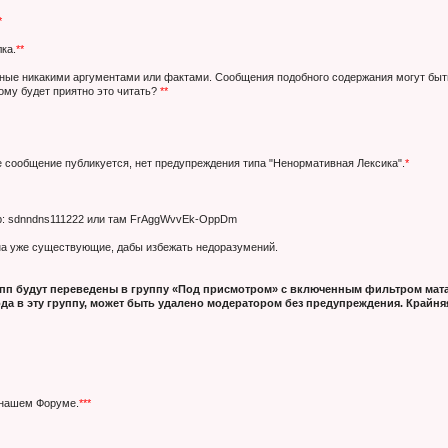
*
ка.
**
нные никакими аргументами или фактами. Сообщения подобного содержания могут быт
кому будет приятно это читать?
**
е сообщение публикуется, нет предупреждения типа "Ненормативная Лексика".
*
ер: sdnndns111222 или там FrAggWvvEk-OppDm
 на уже существующие, дабы избежать недоразумений.
п будут переведены в группу «Под присмотром» с включенным фильтром мата
да в эту группу, может быть удалено модератором без предупреждения. Крайняя
 нашем Форуме.
***