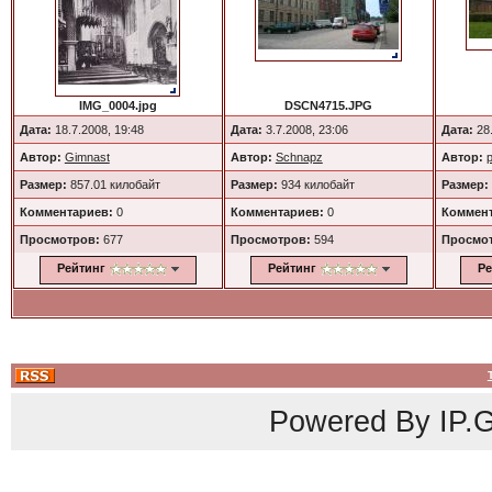
IMG_0004.jpg
DSCN4715.JPG
Дата:
18.7.2008, 19:48
Дата:
3.7.2008, 23:06
Дата:
28.
Автор:
Gimnast
Автор:
Schnapz
Автор:
p
Размер:
857.01 килобайт
Размер:
934 килобайт
Размер:
Комментариев:
0
Комментариев:
0
Коммент
Просмотров:
677
Просмотров:
594
Просмо
Рейтинг
Рейтинг
Ре
Powered By
IP.G