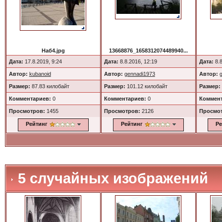
Наб4.jpg
13668876_1658312074489940...
Дата:
17.8.2019, 9:24
Дата:
8.8.2016, 12:19
Дата:
8.8
Автор:
kubanoid
Автор:
gennadi1973
Автор:
Размер:
87.83 килобайт
Размер:
101.12 килобайт
Размер:
Комментариев:
0
Комментариев:
0
Коммент
Просмотров:
1455
Просмотров:
2126
Просмо
Рейтинг
Рейтинг
Ре
5 случайных изображений